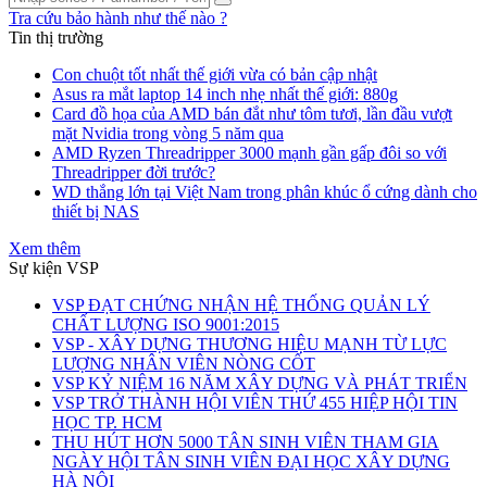
Tra cứu bảo hành như thế nào ?
Tin thị trường
Con chuột tốt nhất thế giới vừa có bản cập nhật
Asus ra mắt laptop 14 inch nhẹ nhất thế giới: 880g
Card đồ họa của AMD bán đắt như tôm tươi, lần đầu vượt
mặt Nvidia trong vòng 5 năm qua
AMD Ryzen Threadripper 3000 mạnh gần gấp đôi so với
Threadripper đời trước?
WD thắng lớn tại Việt Nam trong phân khúc ổ cứng dành cho
thiết bị NAS
Xem thêm
Sự kiện VSP
VSP ĐẠT CHỨNG NHẬN HỆ THỐNG QUẢN LÝ
CHẤT LƯỢNG ISO 9001:2015
VSP - XÂY DỰNG THƯƠNG HIỆU MẠNH TỪ LỰC
LƯỢNG NHÂN VIÊN NÒNG CỐT
VSP KỶ NIỆM 16 NĂM XÂY DỰNG VÀ PHÁT TRIỂN
VSP TRỞ THÀNH HỘI VIÊN THỨ 455 HIỆP HỘI TIN
HỌC TP. HCM
THU HÚT HƠN 5000 TÂN SINH VIÊN THAM GIA
NGÀY HỘI TÂN SINH VIÊN ĐẠI HỌC XÂY DỰNG
HÀ NỘI