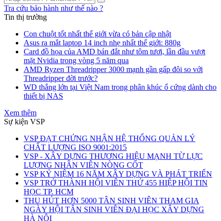
Tra cứu bảo hành như thế nào ?
Tin thị trường
Con chuột tốt nhất thế giới vừa có bản cập nhật
Asus ra mắt laptop 14 inch nhẹ nhất thế giới: 880g
Card đồ họa của AMD bán đắt như tôm tươi, lần đầu vượt
mặt Nvidia trong vòng 5 năm qua
AMD Ryzen Threadripper 3000 mạnh gần gấp đôi so với
Threadripper đời trước?
WD thắng lớn tại Việt Nam trong phân khúc ổ cứng dành cho
thiết bị NAS
Xem thêm
Sự kiện VSP
VSP ĐẠT CHỨNG NHẬN HỆ THỐNG QUẢN LÝ
CHẤT LƯỢNG ISO 9001:2015
VSP - XÂY DỰNG THƯƠNG HIỆU MẠNH TỪ LỰC
LƯỢNG NHÂN VIÊN NÒNG CỐT
VSP KỶ NIỆM 16 NĂM XÂY DỰNG VÀ PHÁT TRIỂN
VSP TRỞ THÀNH HỘI VIÊN THỨ 455 HIỆP HỘI TIN
HỌC TP. HCM
THU HÚT HƠN 5000 TÂN SINH VIÊN THAM GIA
NGÀY HỘI TÂN SINH VIÊN ĐẠI HỌC XÂY DỰNG
HÀ NỘI