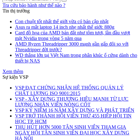
Tra cứu bảo hành như thế nào ?
Tin thị trường
Con chuột tốt nhất thế giới vừa có bản cập nhật
Asus ra mắt laptop 14 inch nhẹ nhất thế giới: 880g
Card đồ họa của AMD bán đắt như tôm tươi, lần đầu vượt
mặt Nvidia trong vòng 5 năm qua
AMD Ryzen Threadripper 3000 mạnh gần gấp đôi so với
Threadripper đời trước?
WD thắng lớn tại Việt Nam trong phân khúc ổ cứng dành cho
thiết bị NAS
Xem thêm
Sự kiện VSP
VSP ĐẠT CHỨNG NHẬN HỆ THỐNG QUẢN LÝ
CHẤT LƯỢNG ISO 9001:2015
VSP - XÂY DỰNG THƯƠNG HIỆU MẠNH TỪ LỰC
LƯỢNG NHÂN VIÊN NÒNG CỐT
VSP KỶ NIỆM 16 NĂM XÂY DỰNG VÀ PHÁT TRIỂN
VSP TRỞ THÀNH HỘI VIÊN THỨ 455 HIỆP HỘI TIN
HỌC TP. HCM
THU HÚT HƠN 5000 TÂN SINH VIÊN THAM GIA
NGÀY HỘI TÂN SINH VIÊN ĐẠI HỌC XÂY DỰNG
HÀ NỘI