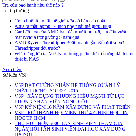
Tra cứu bảo hành như thế nào ?
Tin thị trường
Con chuột tốt nhất thế giới vừa có bản cập nhật
Asus ra mắt laptop 14 inch nhẹ nhất thế giới: 880g
Card đồ họa của AMD bán đắt như tôm tươi, lần đầu vượt
mặt Nvidia trong vòng 5 năm qua
AMD Ryzen Threadripper 3000 mạnh gần gấp đôi so với
Threadripper đời trước?
WD thắng lớn tại Việt Nam trong phân khúc ổ cứng dành cho
thiết bị NAS
Xem thêm
Sự kiện VSP
VSP ĐẠT CHỨNG NHẬN HỆ THỐNG QUẢN LÝ
CHẤT LƯỢNG ISO 9001:2015
VSP - XÂY DỰNG THƯƠNG HIỆU MẠNH TỪ LỰC
LƯỢNG NHÂN VIÊN NÒNG CỐT
VSP KỶ NIỆM 16 NĂM XÂY DỰNG VÀ PHÁT TRIỂN
VSP TRỞ THÀNH HỘI VIÊN THỨ 455 HIỆP HỘI TIN
HỌC TP. HCM
THU HÚT HƠN 5000 TÂN SINH VIÊN THAM GIA
NGÀY HỘI TÂN SINH VIÊN ĐẠI HỌC XÂY DỰNG
HÀ NỘI