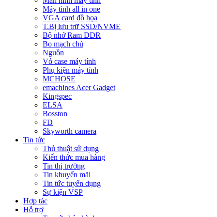
Màn hình máy tính
Máy tính all in one
VGA card đồ họa
T.Bị lưu trữ SSD/NVME
Bộ nhớ Ram DDR
Bo mạch chủ
Nguồn
Vỏ case máy tính
Phụ kiện máy tính
MCHOSE
emachines Acer Gadget
Kingspec
ELSA
Bosston
FD
Skyworth camera
Tin tức
Thủ thuật sử dụng
Kiến thức mua hàng
Tin thị trường
Tin khuyến mãi
Tin tức tuyển dụng
Sự kiện VSP
Hợp tác
Hỗ trợ