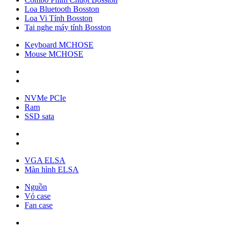
Loa Bluetooth Bosston
Loa Vi Tính Bosston
Tai nghe máy tính Bosston
Keyboard MCHOSE
Mouse MCHOSE
NVMe PCIe
Ram
SSD sata
VGA ELSA
Màn hình ELSA
Nguồn
Vỏ case
Fan case