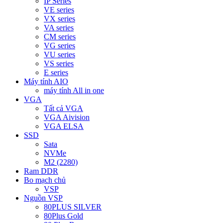
IP Series
VE series
VX series
VA series
CM series
VG series
VU series
VS series
E series
Máy tính AIO
máy tính All in one
VGA
Tất cả VGA
VGA Aivision
VGA ELSA
SSD
Sata
NVMe
M2 (2280)
Ram DDR
Bo mạch chủ
VSP
Nguồn VSP
80PLUS SILVER
80Plus Gold