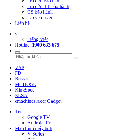
Tra cứu bảo hành
Tra cứu TT bảo hành
CS bảo hành
Tải về driver
Liên hệ
vi
Tiếng Việt
Hotline:
1900 633 675
VSP
FD
Bosston
MCHOSE
KingSpec
ELSA
emachines Acer Gadget
Tivi
Google TV
Android TV
Màn hình máy tính
V Series