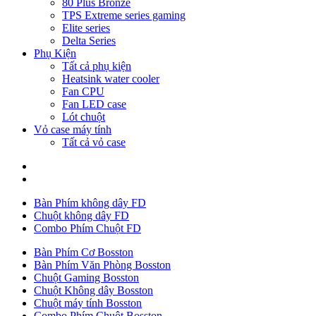
80 Plus Bronze
TPS Extreme series gaming
Elite series
Delta Series
Phụ Kiện
Tất cả phụ kiện
Heatsink water cooler
Fan CPU
Fan LED case
Lót chuột
Vỏ case máy tính
Tất cả vỏ case
Bàn Phím không dây FD
Chuột không dây FD
Combo Phím Chuột FD
Bàn Phím Cơ Bosston
Bàn Phím Văn Phòng Bosston
Chuột Gaming Bosston
Chuột Không dây Bosston
Chuột máy tính Bosston
Combo Phím Chuột Bosston