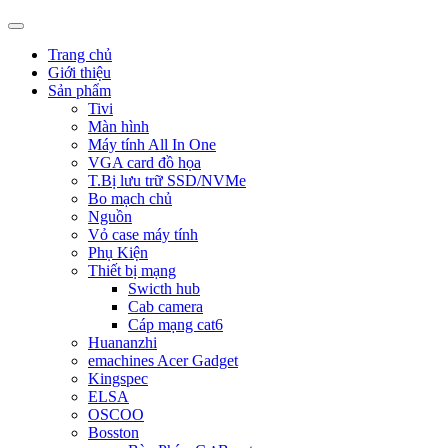
Trang chủ
Giới thiệu
Sản phẩm
Tivi
Màn hình
Máy tính All In One
VGA card đồ họa
T.Bị lưu trữ SSD/NVMe
Bo mạch chủ
Nguồn
Vỏ case máy tính
Phụ Kiện
Thiết bị mạng
Swicth hub
Cab camera
Cáp mạng cat6
Huananzhi
emachines Acer Gadget
Kingspec
ELSA
OSCOO
Bosston