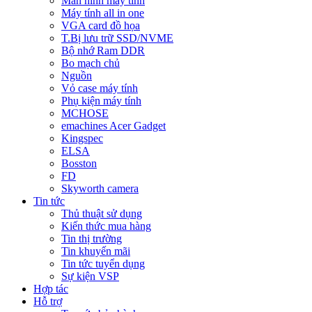
Màn hình máy tính
Máy tính all in one
VGA card đồ họa
T.Bị lưu trữ SSD/NVME
Bộ nhớ Ram DDR
Bo mạch chủ
Nguồn
Vỏ case máy tính
Phụ kiện máy tính
MCHOSE
emachines Acer Gadget
Kingspec
ELSA
Bosston
FD
Skyworth camera
Tin tức
Thủ thuật sử dụng
Kiến thức mua hàng
Tin thị trường
Tin khuyến mãi
Tin tức tuyển dụng
Sự kiện VSP
Hợp tác
Hỗ trợ