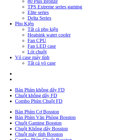
80 Plus Bronze
TPS Extreme series gaming
Elite series
Delta Series
Phụ Kiện
Tất cả phụ kiện
Heatsink water cooler
Fan CPU
Fan LED case
Lót chuột
Vỏ case máy tính
Tất cả vỏ case
Bàn Phím không dây FD
Chuột không dây FD
Combo Phím Chuột FD
Bàn Phím Cơ Bosston
Bàn Phím Văn Phòng Bosston
Chuột Gaming Bosston
Chuột Không dây Bosston
Chuột máy tính Bosston
Combo Phím Chuột Bosston