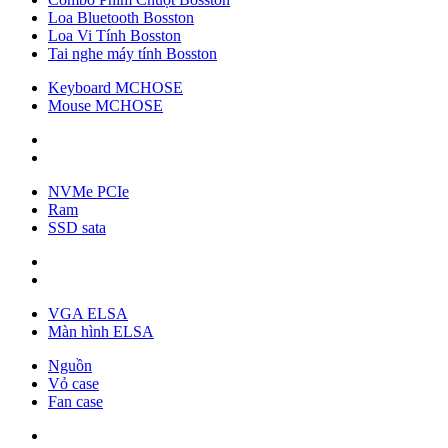
Loa Bluetooth Bosston
Loa Vi Tính Bosston
Tai nghe máy tính Bosston
Keyboard MCHOSE
Mouse MCHOSE
NVMe PCIe
Ram
SSD sata
VGA ELSA
Màn hình ELSA
Nguồn
Vỏ case
Fan case