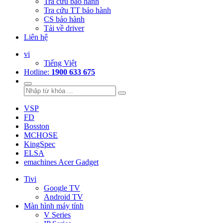
Tra cứu bảo hành
Tra cứu TT bảo hành
CS bảo hành
Tải về driver
Liên hệ
vi
Tiếng Việt
Hotline:
1900 633 675
VSP
FD
Bosston
MCHOSE
KingSpec
ELSA
emachines Acer Gadget
Tivi
Google TV
Android TV
Màn hình máy tính
V Series