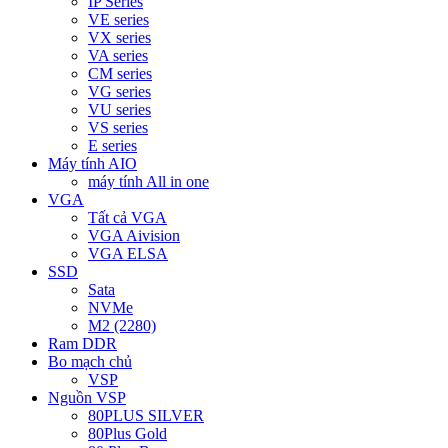
IP Series
VE series
VX series
VA series
CM series
VG series
VU series
VS series
E series
Máy tính AIO
máy tính All in one
VGA
Tất cả VGA
VGA Aivision
VGA ELSA
SSD
Sata
NVMe
M2 (2280)
Ram DDR
Bo mạch chủ
VSP
Nguồn VSP
80PLUS SILVER
80Plus Gold