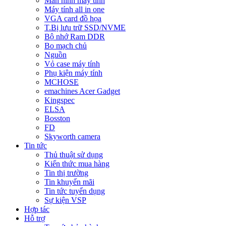
Màn hình máy tính
Máy tính all in one
VGA card đồ họa
T.Bị lưu trữ SSD/NVME
Bộ nhớ Ram DDR
Bo mạch chủ
Nguồn
Vỏ case máy tính
Phụ kiện máy tính
MCHOSE
emachines Acer Gadget
Kingspec
ELSA
Bosston
FD
Skyworth camera
Tin tức
Thủ thuật sử dụng
Kiến thức mua hàng
Tin thị trường
Tin khuyến mãi
Tin tức tuyển dụng
Sự kiện VSP
Hợp tác
Hỗ trợ