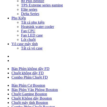
80 Plus Bronze
TPS Extreme series gaming
Elite series
Delta Series
Phụ Kiện
Tất cả phụ kiện
Heatsink water cooler
Fan CPU
Fan LED case
Lót chuột
Vỏ case máy tính
Tất cả vỏ case
Bàn Phím không dây FD
Chuột không dây FD
Combo Phím Chuột FD
Bàn Phím Cơ Bosston
Bàn Phím Văn Phòng Bosston
Chuột Gaming Bosston
Chuột Không dây Bosston
Chuột máy tính Bosston
Combo Phím Chuột Bosston