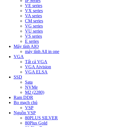
IP Series
VE series
VX series
VA series
CM series
VG series
VU series
VS series
E series
Máy tính AIO
máy tính All in one
VGA
Tất cả VGA
VGA Aivision
VGA ELSA
SSD
Sata
NVMe
M2 (2280)
Ram DDR
Bo mạch chủ
VSP
Nguồn VSP
80PLUS SILVER
80Plus Gold