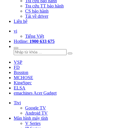
Tra cứu bảo hành
Tra cứu TT bảo hành
CS bảo hành
Tải về driver
Liên hệ
vi
Tiếng Việt
Hotline:
1900 633 675
VSP
FD
Bosston
MCHOSE
KingSpec
ELSA
emachines Acer Gadget
Tivi
Google TV
Android TV
Màn hình máy tính
V Series