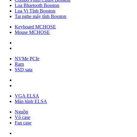
Loa Bluetooth Bosston
Loa Vi Tính Bosston
Tai nghe máy tính Bosston
Keyboard MCHOSE
Mouse MCHOSE
NVMe PCIe
Ram
SSD sata
VGA ELSA
Màn hình ELSA
Nguồn
Vỏ case
Fan case