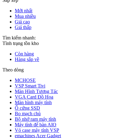
Sắp xếp
Mới nhất
Mua nhiều
Giá cao
Giá thấp
Tìm kiếm nhanh:
Tình trạng tồn kho
Còn hàng
Hàng sắp về
Theo dòng
MCHOSE
VSP Smart Tivi
Màn Hình Tương Tác
VGA Card Đồ Họa
Màn hình máy tính
Ổ cứng SSD
Bo mạch chủ
Bộ nhớ ram máy tính
Máy tính để bàn AIO
Vỏ case máy tính VSP
emachines Acer Gadget