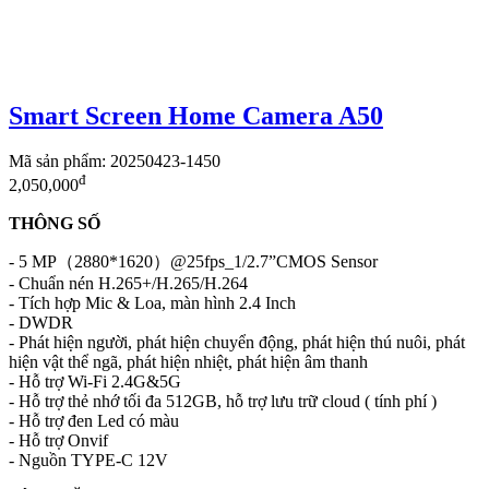
Smart Screen Home Camera A50
Mã sản phẩm: 20250423-1450
đ
2,050,000
THÔNG SỐ
- 5 MP（2880*1620）@25fps_1/2.7”CMOS Sensor
- Chuẩn nén H.265+/H.265/H.264
- Tích hợp Mic & Loa, màn hình 2.4 Inch
- DWDR
- Phát hiện người, phát hiện chuyển động, phát hiện thú nuôi, phát
hiện vật thể ngã, phát hiện nhiệt, phát hiện âm thanh
- Hỗ trợ Wi-Fi 2.4G&5G
- Hỗ trợ thẻ nhớ tối đa 512GB, hỗ trợ lưu trữ cloud ( tính phí )
- Hỗ trợ đen Led có màu
- Hỗ trợ Onvif
- Nguồn TYPE-C 12V