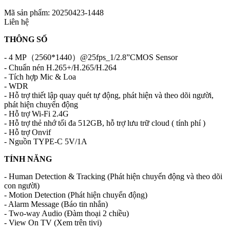
Mã sản phẩm: 20250423-1448
Liên hệ
THÔNG SỐ
- 4 MP（2560*1440）@25fps_1/2.8”CMOS Sensor
- Chuẩn nén H.265+/H.265/H.264
- Tích hợp Mic & Loa
- WDR
- Hỗ trợ thiết lập quay quét tự động, phát hiện và theo dõi người,
phát hiện chuyển động
- Hỗ trợ Wi-Fi 2.4G
- Hỗ trợ thẻ nhớ tối đa 512GB, hỗ trợ lưu trữ cloud ( tính phí )
- Hỗ trợ Onvif
- Nguồn TYPE-C 5V/1A
TÍNH NĂNG
- Human Detection & Tracking (Phát hiện chuyển động và theo dõi
con người)
- Motion Detection (Phát hiện chuyển động)
- Alarm Message (Báo tin nhắn)
- Two-way Audio (Đàm thoại 2 chiều)
- View On TV (Xem trên tivi)