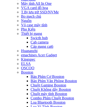
Máy tính All In One
VGA card đồ họa
T.Bị lưu trữ SSD/NVMe
Bo mạch chủ
Nguồn
Vỏ case máy tính
Phụ Kiện
Thiết bị mạng
Swicth hub
Cab camera
Cáp mạng cat6
Huananzhi
emachines Acer Gadget
Kingspec
ELSA
OSCOO
Bosston
Bàn Phím Cơ Bosston
Bàn Phím Văn Phòng Bosston
Chuột Gaming Bosston
Chuột Không dây Bosston
Chuột máy tính Bosston
Combo Phím Chuột Bosston
Loa Bluetooth Bosston
Loa Vi Tính Bosston