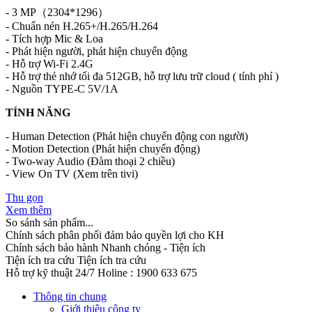
- 3 MP（2304*1296）
- Chuẩn nén H.265+/H.265/H.264
- Tích hợp Mic & Loa
- Phát hiện người, phát hiện chuyển động
- Hỗ trợ Wi-Fi 2.4G
- Hỗ trợ thẻ nhớ tối đa 512GB, hỗ trợ lưu trữ cloud ( tính phí )
- Nguồn TYPE-C 5V/1A
TÍNH NĂNG
- Human Detection (Phát hiện chuyển động con người)
- Motion Detection (Phát hiện chuyển động)
- Two-way Audio (Đàm thoại 2 chiều)
- View On TV (Xem trên tivi)
Thu gọn
Xem thêm
So sánh sản phẩm...
Chính sách phân phối đảm bảo quyền lợi cho KH
Chính sách bảo hành
Nhanh chóng - Tiện ích
Tiện ích tra cứu
Tiện ích tra cứu
Hỗ trợ kỹ thuật 24/7
Holine : 1900 633 675
Thông tin chung
Giới thiệu công ty