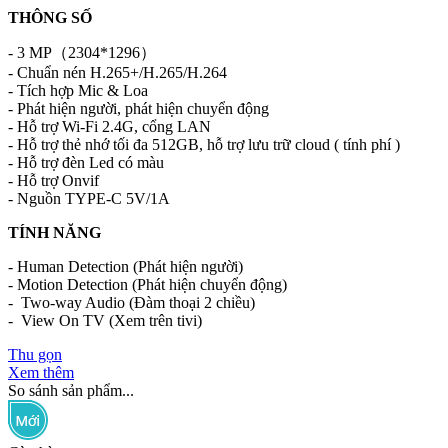
THÔNG SỐ
- 3 MP（2304*1296）
- Chuẩn nén H.265+/H.265/H.264
- Tích hợp Mic & Loa
- Phát hiện người, phát hiện chuyển động
- Hỗ trợ Wi-Fi 2.4G, cổng LAN
- Hỗ trợ thẻ nhớ tối đa 512GB, hỗ trợ lưu trữ cloud ( tính phí )
- Hỗ trợ đèn Led có màu
- Hỗ trợ Onvif
- Nguồn TYPE-C 5V/1A
TÍNH NĂNG
- Human Detection (Phát hiện người)
- Motion Detection (Phát hiện chuyển động)
- Two-way Audio (Đàm thoại 2 chiều)
- View On TV (Xem trên tivi)
Thu gọn
Xem thêm
So sánh sản phẩm...