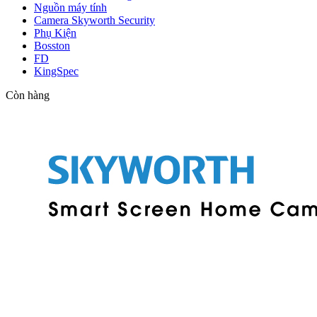
Nguồn máy tính
Camera Skyworth Security
Phụ Kiện
Bosston
FD
KingSpec
Còn hàng