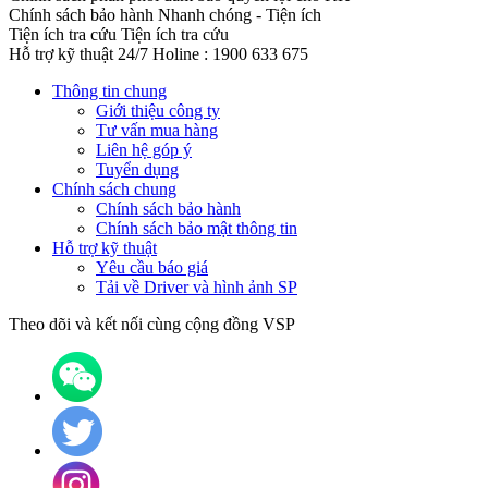
Chính sách bảo hành
Nhanh chóng - Tiện ích
Tiện ích tra cứu
Tiện ích tra cứu
Hỗ trợ kỹ thuật 24/7
Holine : 1900 633 675
Thông tin chung
Giới thiệu công ty
Tư vấn mua hàng
Liên hệ góp ý
Tuyển dụng
Chính sách chung
Chính sách bảo hành
Chính sách bảo mật thông tin
Hỗ trợ kỹ thuật
Yêu cầu báo giá
Tải về Driver và hình ảnh SP
Theo dõi và kết nối cùng cộng đồng VSP