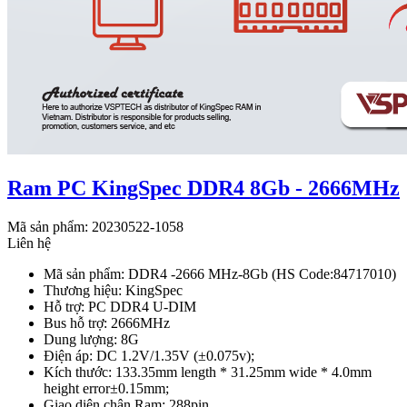
Ram PC KingSpec DDR4 8Gb - 2666MHz
Mã sản phẩm: 20230522-1058
Liên hệ
Mã sản phẩm: DDR4 -2666 MHz-8Gb (HS Code:84717010)
Thương hiệu: KingSpec
Hỗ trợ: PC DDR4 U-DIM
Bus hỗ trợ: 2666MHz
Dung lượng: 8G
Điện áp: DC 1.2V/1.35V (±0.075v);
Kích thước: 133.35mm length * 31.25mm wide * 4.0mm
height error±0.15mm;
Giao diện chân Ram: 288pin