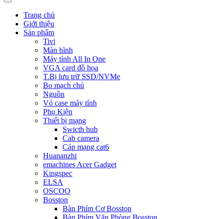
Trang chủ
Giới thiệu
Sản phẩm
Tivi
Màn hình
Máy tính All In One
VGA card đồ họa
T.Bị lưu trữ SSD/NVMe
Bo mạch chủ
Nguồn
Vỏ case máy tính
Phụ Kiện
Thiết bị mạng
Swicth hub
Cab camera
Cáp mạng cat6
Huananzhi
emachines Acer Gadget
Kingspec
ELSA
OSCOO
Bosston
Bàn Phím Cơ Bosston
Bàn Phím Văn Phòng Bosston