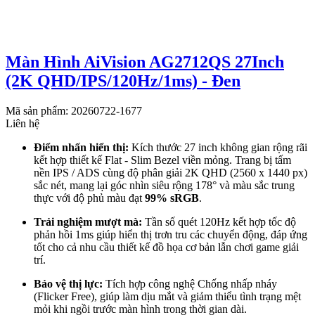
Màn Hình AiVision AG2712QS 27Inch
(2K QHD/IPS/120Hz/1ms) - Đen
Mã sản phẩm: 20260722-1677
Liên hệ
Điểm nhấn hiển thị:
Kích thước 27 inch không gian rộng rãi
kết hợp thiết kế Flat - Slim Bezel viền mỏng. Trang bị tấm
nền IPS / ADS cùng độ phân giải 2K QHD (2560 x 1440 px)
sắc nét, mang lại góc nhìn siêu rộng 178° và màu sắc trung
thực với độ phủ màu đạt
99% sRGB
.
Trải nghiệm mượt mà:
Tần số quét 120Hz kết hợp tốc độ
phản hồi 1ms giúp hiển thị trơn tru các chuyển động, đáp ứng
tốt cho cả nhu cầu thiết kế đồ họa cơ bản lẫn chơi game giải
trí.
Bảo vệ thị lực:
Tích hợp công nghệ Chống nhấp nháy
(Flicker Free), giúp làm dịu mắt và giảm thiểu tình trạng mệt
mỏi khi ngồi trước màn hình trong thời gian dài.