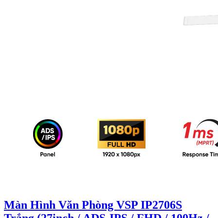
Màn Hình Văn Phòng VSP IP2706S
Trắng (27inch / ADS-IPS / FHD / 100Hz /