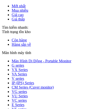
Mới nhất
Mua nhiều
Giá cao
Giá thấp
Tìm kiếm nhanh:
Tình trạng tồn kho
Còn hàng
Hàng sắp về
Màn hình máy tính
Màn Hình Di Động - Portable Monitor
G series
VX Series
VA Series
V series
IP (IPS) Series
CM Series (Cuver monitor)
VG series
VU Series
VC series
E Series