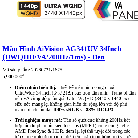
Màn Hình AiVision AG341UV 34Inch
(UWQHD/VA/200Hz/1ms) - Đen
Mã sản phẩm: 20260721-1675
đ
5,900,000
Điểm nhấn hiển thị:
Thiết kế màn hình cong chuẩn
UltraWide 34 inch (tỷ lệ 21:9) bao trọn tầm nhìn. Trang bị tấm
nền VA cùng độ phân giải Ultra WQHD (3440 x 1440 px)
siêu nét, mang lại không gian hiển thị rộng lớn với độ phủ
màu cực chuẩn đạt
100% sRGB
và
88% DCI-P3
.
Trải nghiệm mượt mà:
Tần số quét cực khủng 200Hz kết
hợp tốc độ phản hồi siêu tốc 1ms (MPRT) cùng công nghệ
AMD FreeSync & HDR, đem lại lợi thế tuyệt đối trong các
tựa game nhịp độ nhanh, triệt tiêu hoàn toàn bóng mờ và xé