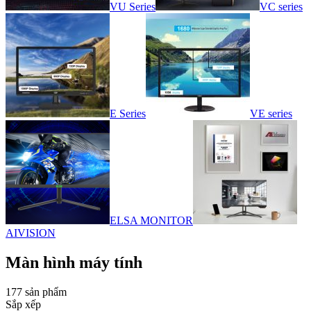
VU Series
VC series
E Series
VE series
ELSA MONITOR
AIVISION
Màn hình máy tính
177 sản phẩm
Sắp xếp