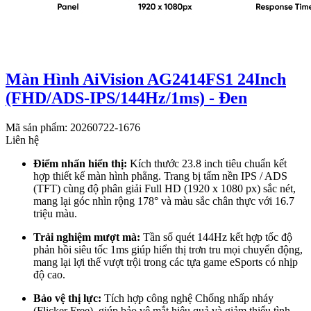
Màn Hình AiVision AG2414FS1 24Inch
(FHD/ADS-IPS/144Hz/1ms) - Đen
Mã sản phẩm: 20260722-1676
Liên hệ
Điểm nhấn hiển thị:
Kích thước 23.8 inch tiêu chuẩn kết
hợp thiết kế màn hình phẳng. Trang bị tấm nền IPS / ADS
(TFT) cùng độ phân giải Full HD (1920 x 1080 px) sắc nét,
mang lại góc nhìn rộng 178° và màu sắc chân thực với 16.7
triệu màu.
Trải nghiệm mượt mà:
Tần số quét 144Hz kết hợp tốc độ
phản hồi siêu tốc 1ms giúp hiển thị trơn tru mọi chuyển động,
mang lại lợi thế vượt trội trong các tựa game eSports có nhịp
độ cao.
Bảo vệ thị lực:
Tích hợp công nghệ Chống nhấp nháy
(Flicker Free), giúp bảo vệ mắt hiệu quả và giảm thiểu tình