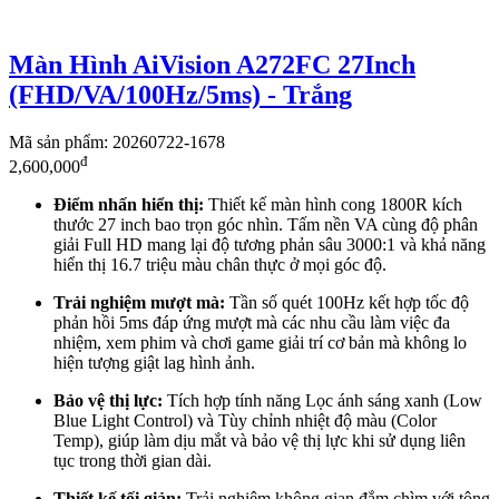
Màn Hình AiVision A272FC 27Inch
(FHD/VA/100Hz/5ms) - Trắng
Mã sản phẩm: 20260722-1678
đ
2,600,000
Điểm nhấn hiển thị:
Thiết kế màn hình cong 1800R kích
thước 27 inch bao trọn góc nhìn. Tấm nền VA cùng độ phân
giải Full HD mang lại độ tương phản sâu 3000:1 và khả năng
hiển thị 16.7 triệu màu chân thực ở mọi góc độ.
Trải nghiệm mượt mà:
Tần số quét 100Hz kết hợp tốc độ
phản hồi 5ms đáp ứng mượt mà các nhu cầu làm việc đa
nhiệm, xem phim và chơi game giải trí cơ bản mà không lo
hiện tượng giật lag hình ảnh.
Bảo vệ thị lực:
Tích hợp tính năng Lọc ánh sáng xanh (Low
Blue Light Control) và Tùy chỉnh nhiệt độ màu (Color
Temp), giúp làm dịu mắt và bảo vệ thị lực khi sử dụng liên
tục trong thời gian dài.
Thiết kế tối giản:
Trải nghiệm không gian đắm chìm với tông