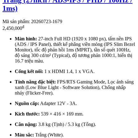
1ms)
Mã sản phẩm: 20260723-1679
đ
2,450,000
Màn hình:
27-inch Full HD (1920 x 1080 px), tấm nền IPS
(ADS / IPS Panel), thiết kế phẳng viền mỏng (IPS Slim Bezel
Monitor), tốc độ phản hồi 1ms (MPRT), tần số quét 100Hz,
độ sáng 300 cd/m² (Typical), độ tương phản 1000:1, hiển thị
16.7 triệu màu.
Cổng kết nối:
1 x HDMI 1.4, 1 x VGA.
Tính năng đặc biệt:
FPS/RTS Gaming Mode, Lọc ánh sáng
xanh (Low Blue Light - Software Solution), Chống nhấp
nháy (Flicker-Free).
Nguồn cấp:
Adapter 12V - 3A.
Kích thước:
539 × 416 × 169 mm.
Cân nặng:
3.8 kg (Tịnh) / 5.3 kg (Tổng).
Màu sắc:
Trắng (White).