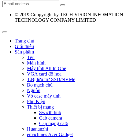
© 2019
Coppyright by TECH VISION INFOMATION
TECHNOLOGY COMPANY LIMITED
Trang chủ
Giới thiệu
Sản phẩm
Tivi
Màn hình
Máy tính All In One
VGA card đồ họa
T.Bị lưu trữ SSD/NVMe
Bo mạch chủ
Nguồn
Vỏ case máy tính
Phụ Kiện
Thiết bị mạng
Swicth hub
Cab camera
Cáp mạng cat6
Huananzhi
emachines Acer Gadget