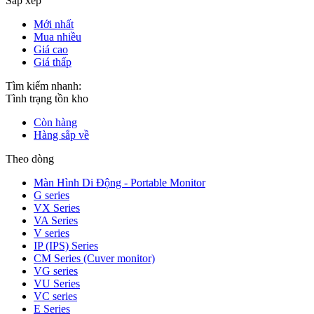
Sắp xếp
Mới nhất
Mua nhiều
Giá cao
Giá thấp
Tìm kiếm nhanh:
Tình trạng tồn kho
Còn hàng
Hàng sắp về
Theo dòng
Màn Hình Di Động - Portable Monitor
G series
VX Series
VA Series
V series
IP (IPS) Series
CM Series (Cuver monitor)
VG series
VU Series
VC series
E Series