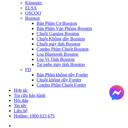
Kingspec
ELSA
OSCOO
Bosston
Bàn Phím Cơ Bosston
Bàn Phím Văn Phòng Bosston
Chuột Gaming Bosston
Chuột Không dây Bosston
Chuột máy tính Bosston
Combo Phím Chuột Bosston
Loa Bluetooth Bosston
Loa Vi Tính Bosston
Tai nghe máy tính Bosston
FD
Bàn Phím không dây Forder
Chuột không dây Forder
Combo Phím Chuột Forder
Hợp tác
Tra cứu bảo hành
Hỏi đáp
Tin tức
Liên hệ
Hotline: 1900 633 675