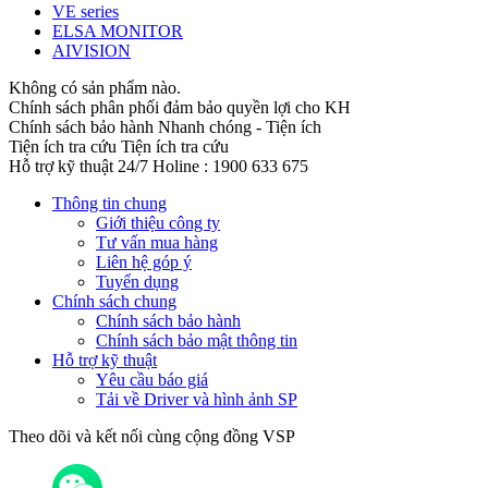
VE series
ELSA MONITOR
AIVISION
Không có sản phẩm nào.
Chính sách phân phối đảm bảo quyền lợi cho KH
Chính sách bảo hành
Nhanh chóng - Tiện ích
Tiện ích tra cứu
Tiện ích tra cứu
Hỗ trợ kỹ thuật 24/7
Holine : 1900 633 675
Thông tin chung
Giới thiệu công ty
Tư vấn mua hàng
Liên hệ góp ý
Tuyển dụng
Chính sách chung
Chính sách bảo hành
Chính sách bảo mật thông tin
Hỗ trợ kỹ thuật
Yêu cầu báo giá
Tải về Driver và hình ảnh SP
Theo dõi và kết nối cùng cộng đồng VSP