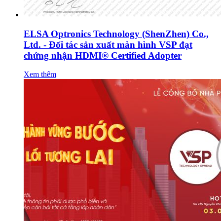
ELSA Optronics Technology (ShenZhen) Co.,
Ltd. - Đối tác sản xuất màn hình VSP đạt
chứng nhận HDMI® Certified Adopter
Xem thêm