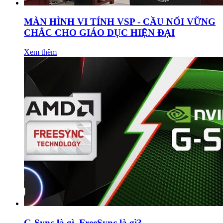
MÀN HÌNH VI TÍNH VSP - CẦU NỐI VỮNG
CHẮC CHO GIÁO DỤC HIỆN ĐẠI
Xem thêm
G-Sync là gì, FreeSync là gì?