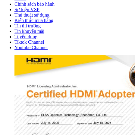
Chính sách bảo hành
Sự kiện VSP
Thủ thuật sử dụng
Kiến thức mua hàng
Tin thị trường
Tin khuyến mãi
Tuyển dụng
Tiktok Channel
Youtube Channel