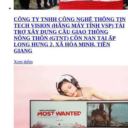
CÔNG TY TNHH CÔNG NGHỆ THÔNG TIN
TECH VISION (HÃNG MÁY TÍNH VSP) TÀI
TRỢ XÂY DỰNG CẦU GIAO THÔNG
NÔNG THÔN (GTNT) CỒN NẠN TẠI ẤP
LONG HƯNG 2, XÃ HÒA MINH, TIỀN
GIANG
Xem thêm