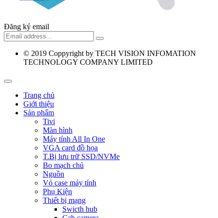
Đăng ký email
© 2019
Coppyright by TECH VISION INFOMATION
TECHNOLOGY COMPANY LIMITED
Trang chủ
Giới thiệu
Sản phẩm
Tivi
Màn hình
Máy tính All In One
VGA card đồ họa
T.Bị lưu trữ SSD/NVMe
Bo mạch chủ
Nguồn
Vỏ case máy tính
Phụ Kiện
Thiết bị mạng
Swicth hub
Cab camera