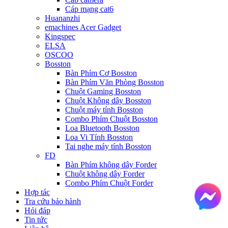
Cáp mạng cat6
Huananzhi
emachines Acer Gadget
Kingspec
ELSA
OSCOO
Bosston
Bàn Phím Cơ Bosston
Bàn Phím Văn Phòng Bosston
Chuột Gaming Bosston
Chuột Không dây Bosston
Chuột máy tính Bosston
Combo Phím Chuột Bosston
Loa Bluetooth Bosston
Loa Vi Tính Bosston
Tai nghe máy tính Bosston
FD
Bàn Phím không dây Forder
Chuột không dây Forder
Combo Phím Chuột Forder
Hợp tác
Tra cứu bảo hành
Hỏi đáp
Tin tức