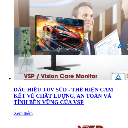
DẤU HIỆU TÜV SÜD - THỂ HIỆN CAM
KẾT VỀ CHẤT LƯỢNG, AN TOÀN VÀ
TÍNH BỀN VỮNG CỦA VSP
Xem thêm