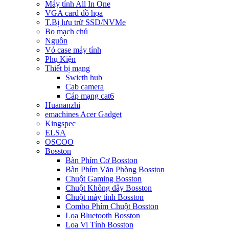
Máy tính All In One
VGA card đồ họa
T.Bị lưu trữ SSD/NVMe
Bo mạch chủ
Nguồn
Vỏ case máy tính
Phụ Kiện
Thiết bị mạng
Swicth hub
Cab camera
Cáp mạng cat6
Huananzhi
emachines Acer Gadget
Kingspec
ELSA
OSCOO
Bosston
Bàn Phím Cơ Bosston
Bàn Phím Văn Phòng Bosston
Chuột Gaming Bosston
Chuột Không dây Bosston
Chuột máy tính Bosston
Combo Phím Chuột Bosston
Loa Bluetooth Bosston
Loa Vi Tính Bosston