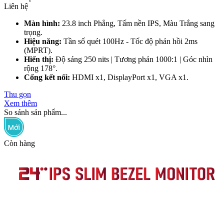
Liên hệ
Màn hình:
23.8 inch Phẳng, Tấm nền IPS, Màu Trắng sang
trọng.
Hiệu năng:
Tần số quét 100Hz - Tốc độ phản hồi 2ms
(MPRT).
Hiển thị:
Độ sáng 250 nits | Tương phản 1000:1 | Góc nhìn
rộng 178°.
Cổng kết nối:
HDMI x1, DisplayPort x1, VGA x1.
Thu gọn
Xem thêm
So sánh sản phẩm...
Còn hàng