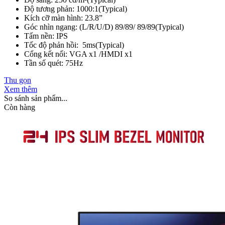
Độ tương phản: 1000:1(Typical)
Kích cỡ màn hình: 23.8”
Góc nhìn ngang: (L/R/U/D) 89/89/ 89/89(Typical)
Tấm nền: IPS
Tốc độ phản hồi: 5ms(Typical)
Cổng kết nối: VGA x1 /HMDI x1
Tần số quét: 75Hz
Thu gọn
Xem thêm
So sánh sản phẩm...
Còn hàng