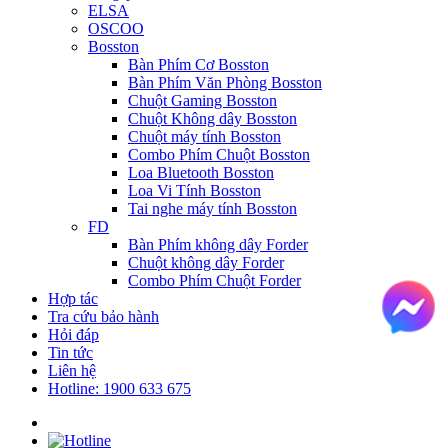
ELSA
OSCOO
Bosston
Bàn Phím Cơ Bosston
Bàn Phím Văn Phòng Bosston
Chuột Gaming Bosston
Chuột Không dây Bosston
Chuột máy tính Bosston
Combo Phím Chuột Bosston
Loa Bluetooth Bosston
Loa Vi Tính Bosston
Tai nghe máy tính Bosston
FD
Bàn Phím không dây Forder
Chuột không dây Forder
Combo Phím Chuột Forder
Hợp tác
Tra cứu bảo hành
Hỏi đáp
Tin tức
Liên hệ
Hotline: 1900 633 675