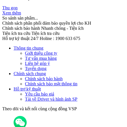
Thu gọn
Xem thêm
So sánh sản phẩm...
Chính sách phân phối đảm bảo quyền lợi cho KH
Chính sách bảo hành
Nhanh chóng - Tiện ích
Tiện ích tra cứu
Tiện ích tra cứu
Hỗ trợ kỹ thuật 24/7
Holine : 1900 633 675
Thông tin chung
Giới thiệu công ty
Tư vấn mua hàng
Liên hệ góp ý
Tuyển dụng
Chính sách chung
Chính sách bảo hành
Chính sách bảo mật thông tin
Hỗ trợ kỹ thuật
Yêu cầu báo giá
Tải về Driver và hình ảnh SP
Theo dõi và kết nối cùng cộng đồng VSP