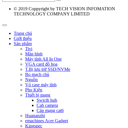
© 2019
Coppyright by TECH VISION INFOMATION
TECHNOLOGY COMPANY LIMITED
Trang chủ
Giới thiệu
Sản phẩm
Tivi
Màn hình
Máy tính All In One
VGA card đồ họa
T.Bị lưu trữ SSD/NVMe
Bo mạch chủ
Nguồn
Vỏ case máy tính
Phụ Kiện
Thiết bị mạng
Swicth hub
Cab camera
Cáp mạng cat6
Huananzhi
emachines Acer Gadget
Kingspec