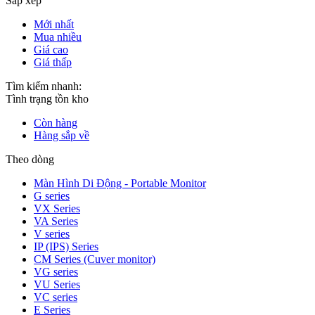
Sắp xếp
Mới nhất
Mua nhiều
Giá cao
Giá thấp
Tìm kiếm nhanh:
Tình trạng tồn kho
Còn hàng
Hàng sắp về
Theo dòng
Màn Hình Di Động - Portable Monitor
G series
VX Series
VA Series
V series
IP (IPS) Series
CM Series (Cuver monitor)
VG series
VU Series
VC series
E Series