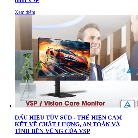
hình VSP
Xem thêm
DẤU HIỆU TÜV SÜD - THỂ HIỆN CAM
KẾT VỀ CHẤT LƯỢNG, AN TOÀN VÀ
TÍNH BỀN VỮNG CỦA VSP