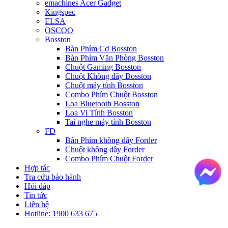
emachines Acer Gadget
Kingspec
ELSA
OSCOO
Bosston
Bàn Phím Cơ Bosston
Bàn Phím Văn Phòng Bosston
Chuột Gaming Bosston
Chuột Không dây Bosston
Chuột máy tính Bosston
Combo Phím Chuột Bosston
Loa Bluetooth Bosston
Loa Vi Tính Bosston
Tai nghe máy tính Bosston
FD
Bàn Phím không dây Forder
Chuột không dây Forder
Combo Phím Chuột Forder
Hợp tác
Tra cứu bảo hành
Hỏi đáp
Tin tức
Liên hệ
Hotline: 1900 633 675