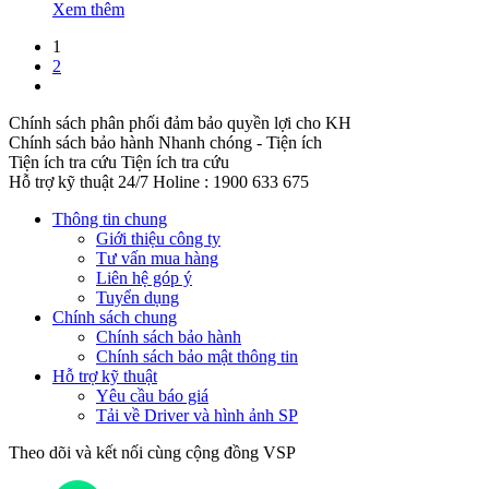
Xem thêm
1
2
Chính sách phân phối đảm bảo quyền lợi cho KH
Chính sách bảo hành
Nhanh chóng - Tiện ích
Tiện ích tra cứu
Tiện ích tra cứu
Hỗ trợ kỹ thuật 24/7
Holine : 1900 633 675
Thông tin chung
Giới thiệu công ty
Tư vấn mua hàng
Liên hệ góp ý
Tuyển dụng
Chính sách chung
Chính sách bảo hành
Chính sách bảo mật thông tin
Hỗ trợ kỹ thuật
Yêu cầu báo giá
Tải về Driver và hình ảnh SP
Theo dõi và kết nối cùng cộng đồng VSP