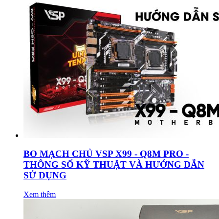
BO MẠCH CHỦ VSP X99 - Q8M PRO -
THÔNG SỐ KỸ THUẬT VÀ HƯỚNG DẪN
SỬ DỤNG
Xem thêm