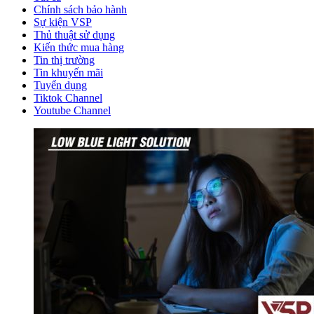
Chính sách bảo hành
Sự kiện VSP
Thủ thuật sử dụng
Kiến thức mua hàng
Tin thị trường
Tin khuyến mãi
Tuyển dụng
Tiktok Channel
Youtube Channel