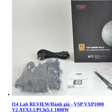
f14 Lab REVIEW/Đánh giá - VSP VXP1000
V2 ATX3.1/PCIe5.1 1000W