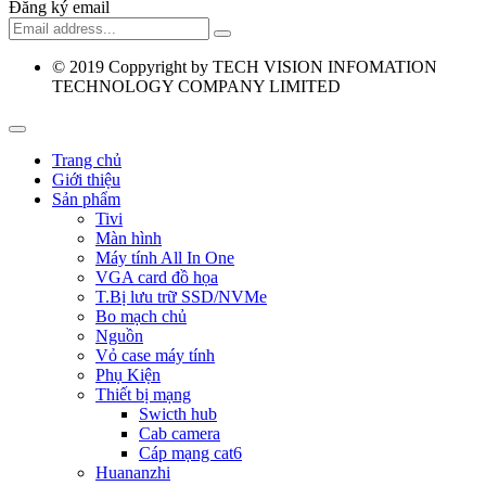
Đăng ký email
© 2019
Coppyright by TECH VISION INFOMATION
TECHNOLOGY COMPANY LIMITED
Trang chủ
Giới thiệu
Sản phẩm
Tivi
Màn hình
Máy tính All In One
VGA card đồ họa
T.Bị lưu trữ SSD/NVMe
Bo mạch chủ
Nguồn
Vỏ case máy tính
Phụ Kiện
Thiết bị mạng
Swicth hub
Cab camera
Cáp mạng cat6
Huananzhi