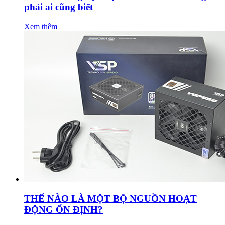
phải ai cũng biết
Xem thêm
THẾ NÀO LÀ MỘT BỘ NGUỒN HOẠT
ĐỘNG ỔN ĐỊNH?