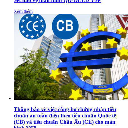
Set bảo vệ màn hình QD-OLED VSP
Xem thêm
Thông báo về việc công bố chứng nhận tiêu
chuẩn an toàn điện theo tiêu chuẩn Quốc tế
(CB) và tiêu chuẩn Châu Âu (CE) cho màn