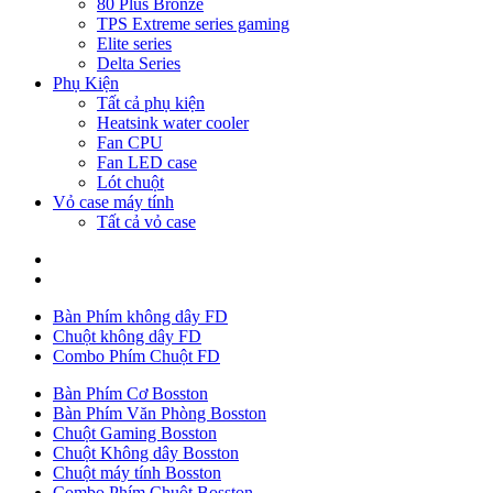
80 Plus Bronze
TPS Extreme series gaming
Elite series
Delta Series
Phụ Kiện
Tất cả phụ kiện
Heatsink water cooler
Fan CPU
Fan LED case
Lót chuột
Vỏ case máy tính
Tất cả vỏ case
Bàn Phím không dây FD
Chuột không dây FD
Combo Phím Chuột FD
Bàn Phím Cơ Bosston
Bàn Phím Văn Phòng Bosston
Chuột Gaming Bosston
Chuột Không dây Bosston
Chuột máy tính Bosston
Combo Phím Chuột Bosston