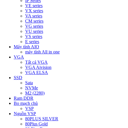
IP Series
VE series
VX series
VA series
CM series
VG series
VU series
VS series
E series
Máy tính AIO
máy tính All in one
VGA
Tất cả VGA
VGA Aivision
VGA ELSA
SSD
Sata
NVMe
M2 (2280)
Ram DDR
Bo mạch chủ
VSP
Nguồn VSP
80PLUS SILVER
80Plus Gold