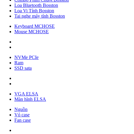
Loa Bluetooth Bosston
Loa Vi Tính Bosston
Tai nghe máy tính Bosston
Keyboard MCHOSE
Mouse MCHOSE
NVMe PCIe
Ram
SSD sata
VGA ELSA
Màn hình ELSA
Nguồn
Vỏ case
Fan case