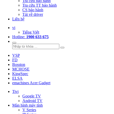
Tra cứu bảo hành
Tra cứu TT bảo hành
CS bảo hành
Tải về driver
Liên hệ
vi
Tiếng Việt
Hotline:
1900 633 675
VSP
FD
Bosston
MCHOSE
KingSpec
ELSA
emachines Acer Gadget
Tivi
Google TV
Android TV
Màn hình máy tính
V Series