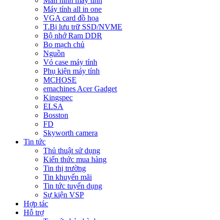
Màn hình máy tính
Máy tính all in one
VGA card đồ họa
T.Bị lưu trữ SSD/NVME
Bộ nhớ Ram DDR
Bo mạch chủ
Nguồn
Vỏ case máy tính
Phụ kiện máy tính
MCHOSE
emachines Acer Gadget
Kingspec
ELSA
Bosston
FD
Skyworth camera
Tin tức
Thủ thuật sử dụng
Kiến thức mua hàng
Tin thị trường
Tin khuyến mãi
Tin tức tuyển dụng
Sự kiện VSP
Hợp tác
Hỗ trợ