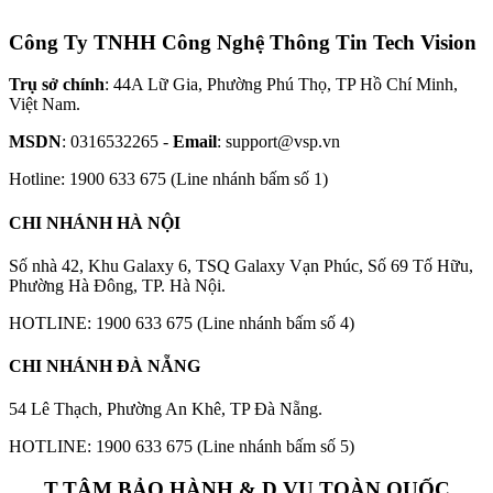
Công Ty TNHH Công Nghệ Thông Tin Tech Vision
Trụ sở chính
: 44A Lữ Gia, Phường Phú Thọ, TP Hồ Chí Minh,
Việt Nam.
MSDN
: 0316532265 -
Email
: support@vsp.vn
Hotline: 1900 633 675 (Line nhánh bấm số 1)
CHI NHÁNH HÀ NỘI
Số nhà 42, Khu Galaxy 6, TSQ Galaxy Vạn Phúc, Số 69 Tố Hữu,
Phường Hà Đông, TP. Hà Nội.
HOTLINE: 1900 633 675 (Line nhánh bấm số 4)
CHI NHÁNH ĐÀ NẴNG
54 Lê Thạch, Phường An Khê, TP Đà Nẵng.
HOTLINE: 1900 633 675 (Line nhánh bấm số 5)
T.TÂM BẢO HÀNH & D.VỤ TOÀN QUỐC