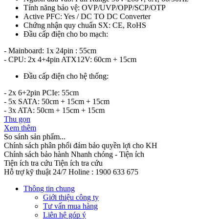
Tính năng bảo vệ: OVP/UVP/OPP/SCP/OTP
Active PFC: Yes / DC TO DC Converter
Chứng nhận quy chuẩn SX: CE, RoHS
Đầu cấp điện cho bo mạch:
- Mainboard: 1x 24pin : 55cm
- CPU: 2x 4+4pin ATX12V: 60cm + 15cm
Đầu cấp điện cho hệ thống:
- 2x 6+2pin PCIe: 55cm
- 5x SATA: 50cm + 15cm + 15cm
- 3x ATA: 50cm + 15cm + 15cm
Thu gọn
Xem thêm
So sánh sản phẩm...
Chính sách phân phối đảm bảo quyền lợi cho KH
Chính sách bảo hành
Nhanh chóng - Tiện ích
Tiện ích tra cứu
Tiện ích tra cứu
Hỗ trợ kỹ thuật 24/7
Holine : 1900 633 675
Thông tin chung
Giới thiệu công ty
Tư vấn mua hàng
Liên hệ góp ý