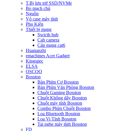
T.Bị lưu trữ SSD/NVMe
Bo mạch chủ
Nguồn
Vỏ case máy tính
Phụ Kiện
Thiết bị mạng
Swicth hub
Cab camera
Cáp mạng cat6
Huananzhi
emachines Acer Gadget
Kingspec
ELSA
OSCOO
Bosston
Bàn Phím Cơ Bosston
Bàn Phím Văn Phòng Bosston
Chuột Gaming Bosston
Chuột Không dây Bosston
Chuột máy tính Bosston
Combo Phím Chuột Bosston
Loa Bluetooth Bosston
Loa Vi Tính Bosston
Tai nghe máy tính Bosston
FD