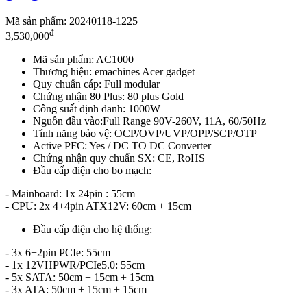
Mã sản phẩm: 20240118-1225
đ
3,530,000
Mã sản phẩm: AC1000
Thương hiệu: emachines Acer gadget
Quy chuẩn cáp: Full modular
Chứng nhận 80 Plus: 80 plus Gold
Công suất định danh: 1000W
Nguồn đầu vào:Full Range 90V-260V, 11A, 60/50Hz
Tính năng bảo vệ: OCP/OVP/UVP/OPP/SCP/OTP
Active PFC: Yes / DC TO DC Converter
Chứng nhận quy chuẩn SX: CE, RoHS
Đầu cấp điện cho bo mạch:
- Mainboard: 1x 24pin : 55cm
- CPU: 2x 4+4pin ATX12V: 60cm + 15cm
Đầu cấp điện cho hệ thống:
- 3x 6+2pin PCIe: 55cm
- 1x 12VHPWR/PCIe5.0: 55cm
- 5x SATA: 50cm + 15cm + 15cm
- 3x ATA: 50cm + 15cm + 15cm