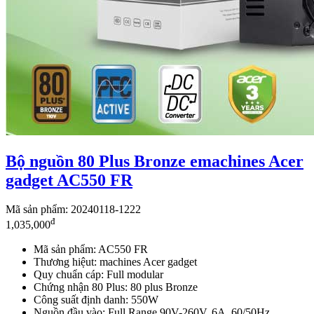
Bộ nguồn 80 Plus Bronze emachines Acer
gadget AC550 FR
Mã sản phẩm: 20240118-1222
đ
1,035,000
Mã sản phẩm: AC550 FR
Thương hiệut: machines Acer gadget
Quy chuẩn cáp: Full modular
Chứng nhận 80 Plus: 80 plus Bronze
Công suất định danh: 550W
Nguồn đầu vào: Full Range 90V-260V, 6A, 60/50Hz