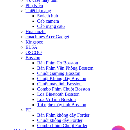
Vỏ case máy tính
Phụ Kiện
Thiết bị mạng
Swicth hub
Cab camera
Cáp mạng cat6
Huananzhi
emachines Acer Gadget
Kingspec
ELSA
OSCOO
Bosston
Bàn Phím Cơ Bosston
Bàn Phím Văn Phòng Bosston
Chuột Gaming Bosston
Chuột Không dây Bosston
Chuột máy tính Bosston
Combo Phím Chuột Bosston
Loa Bluetooth Bosston
Loa Vi Tính Bosston
Tai nghe máy tính Bosston
FD
Bàn Phím không dây Forder
Chuột không dây Forder
Combo Phím Chuột Forder