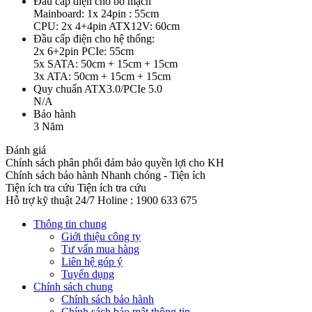
Đầu cấp điện cho bo mạch
Mainboard: 1x 24pin : 55cm
CPU: 2x 4+4pin ATX12V: 60cm
Đầu cấp điện cho hệ thống:
2x 6+2pin PCIe: 55cm
5x SATA: 50cm + 15cm + 15cm
3x ATA: 50cm + 15cm + 15cm
Quy chuẩn ATX3.0/PCIe 5.0
N/A
Bảo hành
3 Năm
Đánh giá
Chính sách phân phối đảm bảo quyền lợi cho KH
Chính sách bảo hành
Nhanh chóng - Tiện ích
Tiện ích tra cứu
Tiện ích tra cứu
Hỗ trợ kỹ thuật 24/7
Holine : 1900 633 675
Thông tin chung
Giới thiệu công ty
Tư vấn mua hàng
Liên hệ góp ý
Tuyển dụng
Chính sách chung
Chính sách bảo hành
Chính sách bảo mật thông tin