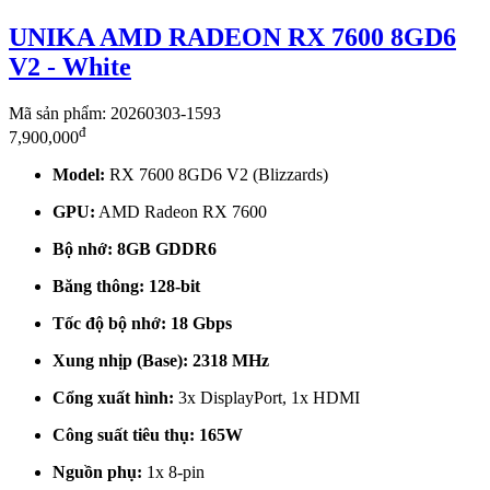
UNIKA AMD RADEON RX 7600 8GD6
V2 - White
Mã sản phẩm: 20260303-1593
đ
7,900,000
Model:
RX 7600 8GD6 V2 (Blizzards)
GPU:
AMD Radeon RX 7600
Bộ nhớ:
8GB GDDR6
Băng thông:
128-bit
Tốc độ bộ nhớ:
18 Gbps
Xung nhịp (Base):
2318 MHz
Cổng xuất hình:
3x DisplayPort, 1x HDMI
Công suất tiêu thụ:
165W
Nguồn phụ:
1x 8-pin