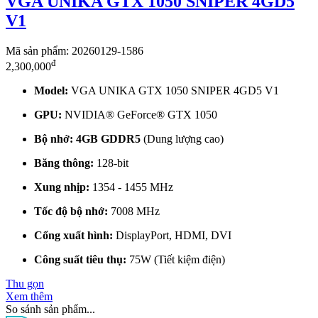
VGA UNIKA GTX 1050 SNIPER 4GD5
V1
Mã sản phẩm: 20260129-1586
đ
2,300,000
Model:
VGA UNIKA GTX 1050 SNIPER 4GD5 V1
GPU:
NVIDIA® GeForce® GTX 1050
Bộ nhớ:
4GB GDDR5
(Dung lượng cao)
Băng thông:
128-bit
Xung nhịp:
1354 - 1455 MHz
Tốc độ bộ nhớ:
7008 MHz
Cổng xuất hình:
DisplayPort, HDMI, DVI
Công suất tiêu thụ:
75W (Tiết kiệm điện)
Thu gọn
Xem thêm
So sánh sản phẩm...