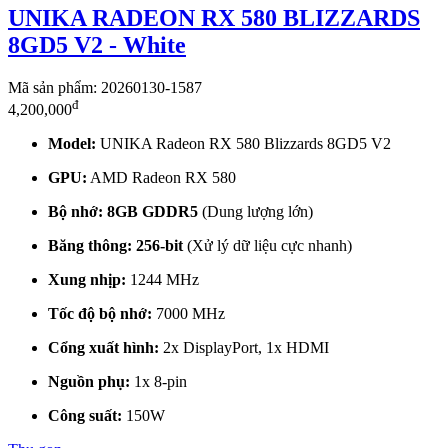
UNIKA RADEON RX 580 BLIZZARDS
8GD5 V2 - White
Mã sản phẩm: 20260130-1587
đ
4,200,000
Model:
UNIKA Radeon RX 580 Blizzards 8GD5 V2
GPU:
AMD Radeon RX 580
Bộ nhớ:
8GB GDDR5
(Dung lượng lớn)
Băng thông:
256-bit
(Xử lý dữ liệu cực nhanh)
Xung nhịp:
1244 MHz
Tốc độ bộ nhớ:
7000 MHz
Cổng xuất hình:
2x DisplayPort, 1x HDMI
Nguồn phụ:
1x 8-pin
Công suất:
150W