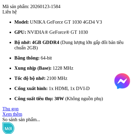
Mã sản phẩm: 20260123-1584
Liên hệ
Model:
UNIKA GeForce GT 1030 4GD4 V3
GPU:
NVIDIA® GeForce® GT 1030
Bộ nhớ:
4GB GDDR4
(Dung lượng lớn gấp đôi bản tiêu
chuẩn 2GB)
Băng thông:
64-bit
Xung nhịp (Base):
1228 MHz
Tốc độ bộ nhớ:
2100 MHz
Cổng xuất hình:
1x HDMI, 1x DVI-D
Công suất tiêu thụ:
30W
(Không nguồn phụ)
Thu gọn
Xem thêm
So sánh sản phẩm...