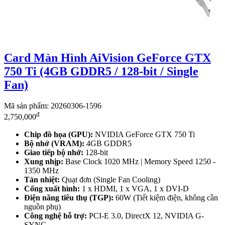
Card Màn Hình AiVision GeForce GTX
750 Ti (4GB GDDR5 / 128-bit / Single
Fan)
Mã sản phẩm: 20260306-1596
đ
2,750,000
Chip đồ họa (GPU):
NVIDIA GeForce GTX 750 Ti
Bộ nhớ (VRAM):
4GB GDDR5
Giao tiếp bộ nhớ:
128-bit
Xung nhịp:
Base Clock 1020 MHz | Memory Speed 1250 -
1350 MHz
Tản nhiệt:
Quạt đơn (Single Fan Cooling)
Cổng xuất hình:
1 x HDMI, 1 x VGA, 1 x DVI-D
Điện năng tiêu thụ (TGP):
60W (Tiết kiệm điện, không cần
nguồn phụ)
Công nghệ hỗ trợ:
PCI-E 3.0, DirectX 12, NVIDIA G-
SYNC