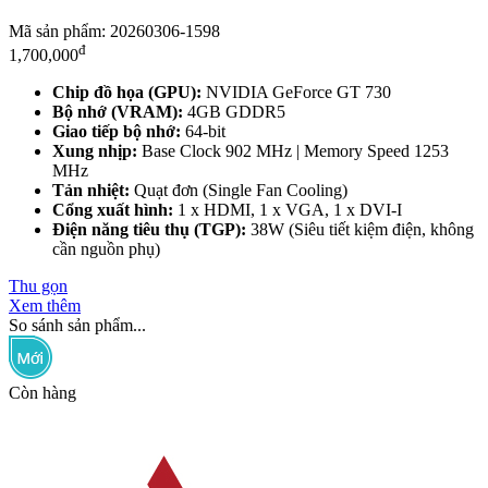
Mã sản phẩm: 20260306-1598
đ
1,700,000
Chip đồ họa (GPU):
NVIDIA GeForce GT 730
Bộ nhớ (VRAM):
4GB GDDR5
Giao tiếp bộ nhớ:
64-bit
Xung nhịp:
Base Clock 902 MHz | Memory Speed 1253
MHz
Tản nhiệt:
Quạt đơn (Single Fan Cooling)
Cổng xuất hình:
1 x HDMI, 1 x VGA, 1 x DVI-I
Điện năng tiêu thụ (TGP):
38W (Siêu tiết kiệm điện, không
cần nguồn phụ)
Thu gọn
Xem thêm
So sánh sản phẩm...
Còn hàng