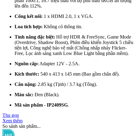
phản 1000:1, 16.7 triệu màu với độ phủ màu sRGB ấn tượng
lên đến 112%.
Cổng kết nối:
1 x HDMI 2.0, 1 x VGA.
Loa tích hợp:
Không có thông tin.
Tính năng đặc biệt:
Hỗ trợ HDR & FreeSync, Game Mode
(Overdrive, Shadow Boost), Phím điều khiển Joystick 5 chiều
tiện lợi, Công nghệ bảo vệ mắt (Chống nhấp nháy Flicker-
Free, Lọc ánh sáng xanh Low Blue Light bằng phần mềm).
Nguồn cấp:
Adapter 12V - 2.5A.
Kích thước:
540 x 413 x 145 mm (Bao gồm chân đế).
Cân nặng:
2.85 kg (Tịnh) / 3.7 kg (Tổng).
Màu sắc:
Đen (Black).
Mã sản phẩm - IP2409SG
.
Thu gọn
Xem thêm
So sánh sản phẩm...