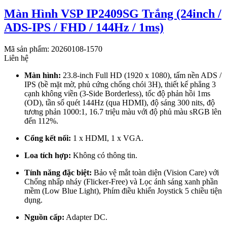
Màn Hình VSP IP2409SG Trắng (24inch /
ADS-IPS / FHD / 144Hz / 1ms)
Mã sản phẩm: 20260108-1570
Liên hệ
Màn hình:
23.8-inch Full HD (1920 x 1080), tấm nền ADS /
IPS (bề mặt mờ, phủ cứng chống chói 3H), thiết kế phẳng 3
cạnh không viền (3-Side Borderless), tốc độ phản hồi 1ms
(OD), tần số quét 144Hz (qua HDMI), độ sáng 300 nits, độ
tương phản 1000:1, 16.7 triệu màu với độ phủ màu sRGB lên
đến 112%.
Cổng kết nối:
1 x HDMI, 1 x VGA.
Loa tích hợp:
Không có thông tin.
Tính năng đặc biệt:
Bảo vệ mắt toàn diện (Vision Care) với
Chống nhấp nháy (Flicker-Free) và Lọc ánh sáng xanh phần
mềm (Low Blue Light), Phím điều khiển Joystick 5 chiều tiện
dụng.
Nguồn cấp:
Adapter DC.