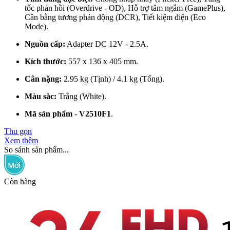
tốc phản hồi (Overdrive - OD), Hỗ trợ tâm ngắm (GamePlus),
Cân bằng tương phản động (DCR), Tiết kiệm điện (Eco
Mode).
Nguồn cấp:
Adapter DC 12V - 2.5A.
Kích thước:
557 x 136 x 405 mm.
Cân nặng:
2.95 kg (Tịnh) / 4.1 kg (Tổng).
Màu sắc:
Trắng (White).
Mã sản phẩm - V2510F1
.
Thu gọn
Xem thêm
So sánh sản phẩm...
Còn hàng