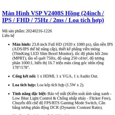
Màn Hình VSP V2408S Hồng (24inch /
IPS / FHD / 75Hz / 2ms / Loa tích hợp)
Mã sản phẩm: 20240216-1226
Liên hệ
Màn hình:
23.8-inch Full HD (1920 x 1080 px), tấm nền IPS
(ADS/IPS thế hệ nâng cấp), thiết kế phẳng viền mỏng
(ThinKing LED Slim Bezel Monitor), tốc độ phản hồi 2ms
(MPRT), tần số quét 75Hz, độ sáng 250 cd/m², độ tương
phản 1000:1, hiển thị 16.7 triệu màu cùng góc nhìn rộng
178°/178°.
Cổng kết nối:
1 x HDMI, 1 x VGA, 1 x Audio Out.
Loa tích hợp:
Loa kép tích hợp (1.5W x 2).
Tính năng đặc biệt:
Bảo vệ mắt (Kiểm soát ánh sáng xanh -
Low Blue Light Control & Chống nhấp nháy - Flicker Free),
Chuyển đổi chế độ FPS/RTS Gaming Mode Switch, Cân
bằng tương phản động DCR (Dynamic Contrast Ratio).