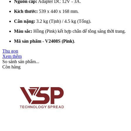
Nguồn cấp:
Adapter DC 12V - 3A.
Kích thước:
539 x 440 x 168 mm.
Cân nặng:
3.2 kg (Tịnh) / 4.5 kg (Tổng).
Màu sắc:
Hồng (Pink) kết hợp chân đế tông sáng thời trang.
Mã sản phẩm - V2408S (Pink)
.
Thu gọn
Xem thêm
So sánh sản phẩm...
Còn hàng