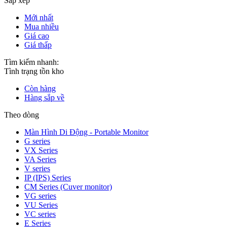
Sắp xếp
Mới nhất
Mua nhiều
Giá cao
Giá thấp
Tìm kiếm nhanh:
Tình trạng tồn kho
Còn hàng
Hàng sắp về
Theo dòng
Màn Hình Di Động - Portable Monitor
G series
VX Series
VA Series
V series
IP (IPS) Series
CM Series (Cuver monitor)
VG series
VU Series
VC series
E Series