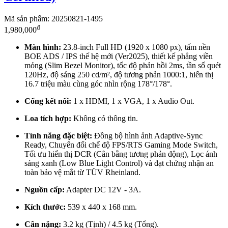
Mã sản phẩm: 20250821-1495
đ
1,980,000
Màn hình:
23.8-inch Full HD (1920 x 1080 px), tấm nền
BOE ADS / IPS thế hệ mới (Ver2025), thiết kế phẳng viền
mỏng (Slim Bezel Monitor), tốc độ phản hồi 2ms, tần số quét
120Hz, độ sáng 250 cd/m², độ tương phản 1000:1, hiển thị
16.7 triệu màu cùng góc nhìn rộng 178°/178°.
Cổng kết nối:
1 x HDMI, 1 x VGA, 1 x Audio Out.
Loa tích hợp:
Không có thông tin.
Tính năng đặc biệt:
Đồng bộ hình ảnh Adaptive-Sync
Ready, Chuyển đổi chế độ FPS/RTS Gaming Mode Switch,
Tối ưu hiển thị DCR (Cân bằng tương phản động), Lọc ánh
sáng xanh (Low Blue Light Control) và đạt chứng nhận an
toàn bảo vệ mắt từ TÜV Rheinland.
Nguồn cấp:
Adapter DC 12V - 3A.
Kích thước:
539 x 440 x 168 mm.
Cân nặng:
3.2 kg (Tịnh) / 4.5 kg (Tổng).