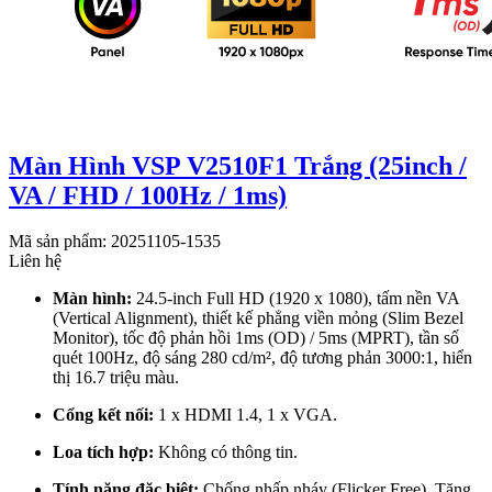
Màn Hình VSP V2510F1 Trắng (25inch /
VA / FHD / 100Hz / 1ms)
Mã sản phẩm: 20251105-1535
Liên hệ
Màn hình:
24.5-inch Full HD (1920 x 1080), tấm nền VA
(Vertical Alignment), thiết kế phẳng viền mỏng (Slim Bezel
Monitor), tốc độ phản hồi 1ms (OD) / 5ms (MPRT), tần số
quét 100Hz, độ sáng 280 cd/m², độ tương phản 3000:1, hiển
thị 16.7 triệu màu.
Cổng kết nối:
1 x HDMI 1.4, 1 x VGA.
Loa tích hợp:
Không có thông tin.
Tính năng đặc biệt:
Chống nhấp nháy (Flicker Free), Tăng