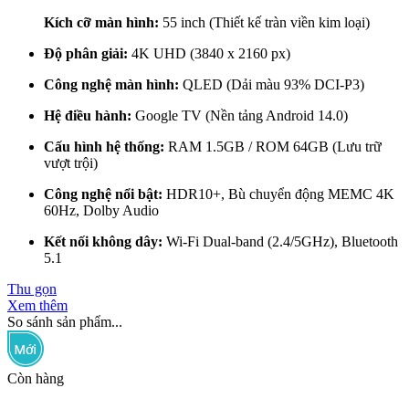
Kích cỡ màn hình:
55 inch (Thiết kế tràn viền kim loại)
Độ phân giải:
4K UHD (3840 x 2160 px)
Công nghệ màn hình:
QLED (Dải màu 93% DCI-P3)
Hệ điều hành:
Google TV (Nền tảng Android 14.0)
Cấu hình hệ thống:
RAM 1.5GB / ROM 64GB (Lưu trữ
vượt trội)
Công nghệ nổi bật:
HDR10+, Bù chuyển động MEMC 4K
60Hz, Dolby Audio
Kết nối không dây:
Wi-Fi Dual-band (2.4/5GHz), Bluetooth
5.1
Thu gọn
Xem thêm
So sánh sản phẩm...
Còn hàng