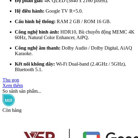
Độ phân giải:
4K QLED (3840 x 2160 pixels).
Hệ điều hành:
Google TV R+5.0.
Cấu hình hệ thống:
RAM 2 GB / ROM 16 GB.
Công nghệ hình ảnh:
HDR10, Bù chuyển động MEMC 4K
60Hz, Natural Color Enhancer, AiPQ.
Công nghệ âm thanh:
Dolby Audio / Dolby Digital, AiAQ
Karaoke.
Kết nối không dây:
Wi-Fi Dual-band (2.4GHz / 5GHz),
Bluetooth 5.1.
Thu gọn
Xem thêm
So sánh sản phẩm...
Còn hàng