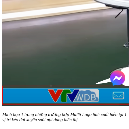
Minh họa 1 trong những trường hợp Mullti Logo tỉnh xuất hiện tại 1
vị trí kéo dài xuyên suốt nội dung hiển thị