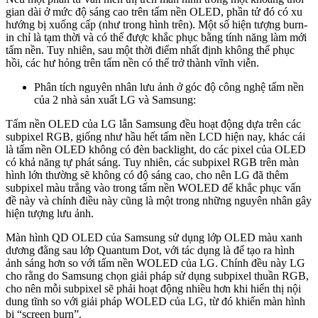
gian dài ở mức độ sáng cao trên tấm nền OLED, phần tử đó có xu
hướng bị xuống cấp (như trong hình trên). Một số hiện tượng burn-
in chỉ là tạm thời và có thể được khắc phục bằng tính năng làm mới
tấm nền. Tuy nhiên, sau một thời điểm nhất định không thể phục
hồi, các hư hỏng trên tấm nền có thể trở thành vĩnh viễn.
Phân tích nguyên nhân lưu ảnh ở góc độ công nghệ tấm nền
của 2 nhà sản xuất LG và Samsung:
Tấm nền OLED của LG lẫn Samsung đều hoạt động dựa trên các
subpixel RGB, giống như hầu hết tấm nền LCD hiện nay, khác cái
là tấm nền OLED không có đèn backlight, do các pixel của OLED
có khả năng tự phát sáng. Tuy nhiên, các subpixel RGB trên màn
hình lớn thường sẽ không có độ sáng cao, cho nên LG đã thêm
subpixel màu trắng vào trong tấm nền WOLED để khắc phục vấn
đề này và chính điều này cũng là một trong những nguyên nhân gây
hiện tượng lưu ảnh.
Màn hình QD OLED của Samsung sử dụng lớp OLED màu xanh
dương đằng sau lớp Quantum Dot, với tác dụng là để tạo ra hình
ảnh sáng hơn so với tấm nền WOLED của LG. Chính đều này LG
cho rằng do Samsung chọn giải pháp sử dụng subpixel thuần RGB,
cho nên mỗi subpixel sẽ phải hoạt động nhiều hơn khi hiển thị nội
dung tĩnh so với giải pháp WOLED của LG, từ đó khiến màn hình
bị “screen burn”.