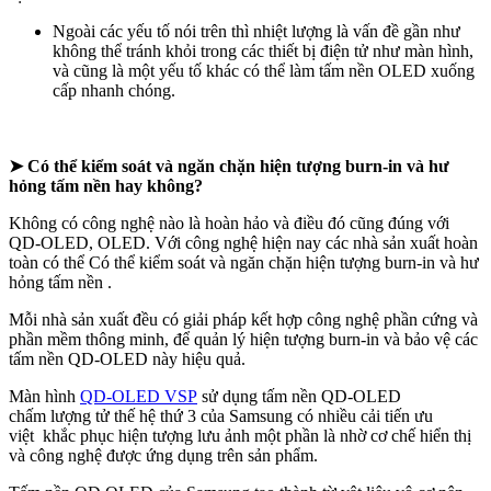
Ngoài các yếu tố nói trên thì nhiệt lượng là vấn đề gần như
không thể tránh khỏi trong các thiết bị điện tử như màn hình,
và cũng là một yếu tố khác có thể làm tấm nền OLED xuống
cấp nhanh chóng.
➤ Có thể kiểm soát và ngăn chặn hiện tượng burn-in và hư
hỏng tấm nền hay không?
Không có công nghệ nào là hoàn hảo và điều đó cũng đúng với
QD-OLED, OLED. Với công nghệ hiện nay các nhà sản xuất hoàn
toàn có thể Có thể kiểm soát và ngăn chặn hiện tượng burn-in và hư
hỏng tấm nền .
Mỗi nhà sản xuất đều có giải pháp kết hợp công nghệ phần cứng và
phần mềm thông minh, để quản lý hiện tượng burn-in và bảo vệ các
tấm nền QD-OLED này hiệu quả.
Màn hình
QD-OLED VSP
sử dụng tấm nền QD-OLED
chấm lượng tử thế hệ thứ 3 của Samsung có nhiều cải tiến ưu
việt khắc phục hiện tượng lưu ảnh một phần là nhờ cơ chế hiển thị
và công nghệ được ứng dụng trên sản phẩm.