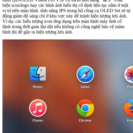
hiện icon/logo hay các hình ảnh hiển thị cố định liên tục nằm ở một
vị trí trên màn hình. tính năng IPS trong bộ công cụ OLED Set sẽ tự
động giảm độ sáng chỉ ở khu vực này để tránh hiện tượng lưu ảnh.
Ví dụ: các biểu tượng icon ứng dụng trên màn hình máy tính cố
định trong thời gain lâu dài nếu không có công nghệ bảo vệ màm
hình thì dễ gây ra hiện tượng lưu ảnh.