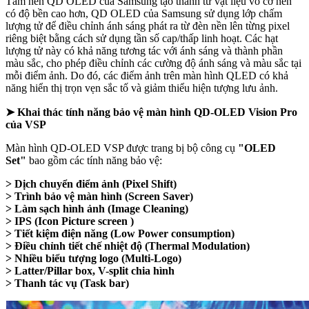
Tấm nền QD OLED của Samsung tạo thành từ vật liệu vô cơ nên
có độ bền cao hơn, QD OLED của Samsung sử dụng lớp chấm
lượng tử để điều chỉnh ánh sáng phát ra từ đèn nền lên từng pixel
riêng biệt bằng cách sử dụng tần số cap/thấp linh hoạt. Các hạt
lượng tử này có khả năng tương tác với ánh sáng và thành phần
màu sắc, cho phép điều chỉnh các cường độ ánh sáng và màu sắc tại
mỗi điểm ảnh. Do đó, các điểm ảnh trên màn hình QLED có khả
năng hiển thị trọn vẹn sắc tố và giảm thiểu hiện tượng lưu ảnh.
➤ Khai thác tính năng bảo vệ màn hình QD-OLED Vision Pro
của VSP
Màn hình QD-OLED VSP được trang bị bộ công cụ
"OLED
Set"
bao gồm các tính năng bảo vệ:
> Dịch chuyển điểm ảnh (Pixel Shift)
> Trình bảo vệ màn hình (Screen Saver)
> Làm sạch hình ảnh (Image Cleaning)
> IPS (Icon Picture screen )
> Tiết kiệm điện năng (Low Power consumption)
> Điều chỉnh tiết chế nhiệt độ (Thermal Modulation)
> Nhiều biểu tượng logo (Multi-Logo)
> Latter/Pillar box, V-split chia hình
> Thanh tác vụ (Task bar)