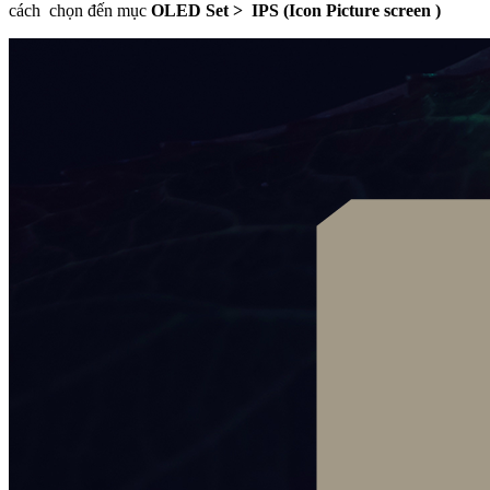
cách chọn đến mục
OLED Set >
IPS (Icon Picture screen )