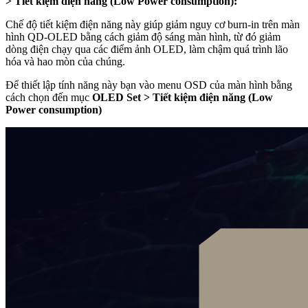
> Tiết kiệm điện năng (Low Power consumption):
Chế độ tiết kiệm điện năng này giúp giảm nguy cơ burn-in trên màn
hình QD-OLED bằng cách giảm độ sáng màn hình, từ đó giảm
dòng điện chạy qua các điểm ảnh OLED, làm chậm quá trình lão
hóa và hao mòn của chúng.
Để thiết lập tính năng này bạn vào menu OSD của màn hình bằng
cách chọn đến mục
OLED Set > Tiết kiệm điện năng (Low
Power consumption)