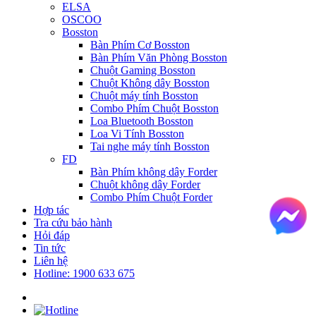
ELSA
OSCOO
Bosston
Bàn Phím Cơ Bosston
Bàn Phím Văn Phòng Bosston
Chuột Gaming Bosston
Chuột Không dây Bosston
Chuột máy tính Bosston
Combo Phím Chuột Bosston
Loa Bluetooth Bosston
Loa Vi Tính Bosston
Tai nghe máy tính Bosston
FD
Bàn Phím không dây Forder
Chuột không dây Forder
Combo Phím Chuột Forder
Hợp tác
Tra cứu bảo hành
Hỏi đáp
Tin tức
Liên hệ
Hotline: 1900 633 675