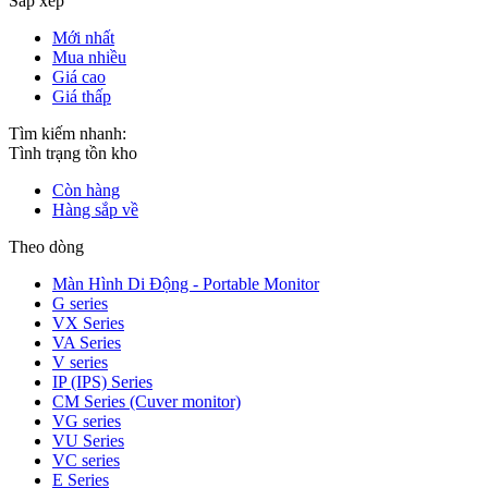
Sắp xếp
Mới nhất
Mua nhiều
Giá cao
Giá thấp
Tìm kiếm nhanh:
Tình trạng tồn kho
Còn hàng
Hàng sắp về
Theo dòng
Màn Hình Di Động - Portable Monitor
G series
VX Series
VA Series
V series
IP (IPS) Series
CM Series (Cuver monitor)
VG series
VU Series
VC series
E Series