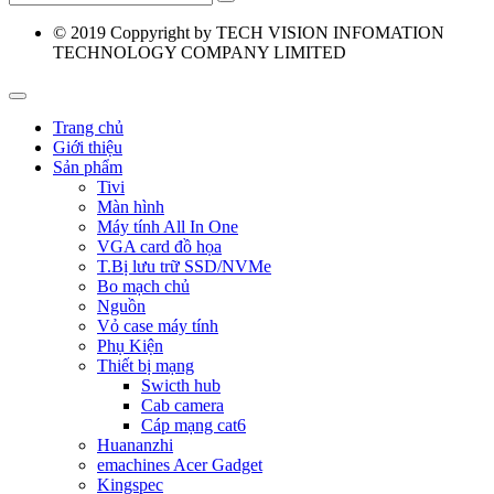
© 2019
Coppyright by TECH VISION INFOMATION
TECHNOLOGY COMPANY LIMITED
Trang chủ
Giới thiệu
Sản phẩm
Tivi
Màn hình
Máy tính All In One
VGA card đồ họa
T.Bị lưu trữ SSD/NVMe
Bo mạch chủ
Nguồn
Vỏ case máy tính
Phụ Kiện
Thiết bị mạng
Swicth hub
Cab camera
Cáp mạng cat6
Huananzhi
emachines Acer Gadget
Kingspec