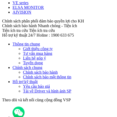
VE series
ELSA MONITOR
AIVISION
Chính sách phân phối đảm bảo quyền lợi cho KH
Chính sách bảo hành
Nhanh chóng - Tiện ích
Tiện ích tra cứu
Tiện ích tra cứu
Hỗ trợ kỹ thuật 24/7
Holine : 1900 633 675
Thông tin chung
Giới thiệu công ty
Tư vấn mua hàng
Liên hệ góp ý
Tuyển dụng
Chính sách chung
Chính sách bảo hành
Chính sách bảo mật thông tin
Hỗ trợ kỹ thuật
Yêu cầu báo giá
Tải về Driver và hình ảnh SP
Theo dõi và kết nối cùng cộng đồng VSP