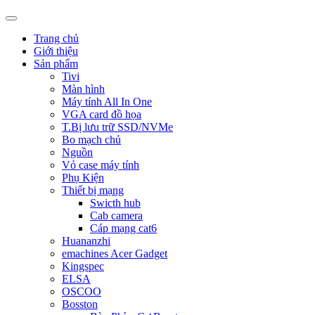
Trang chủ
Giới thiệu
Sản phẩm
Tivi
Màn hình
Máy tính All In One
VGA card đồ họa
T.Bị lưu trữ SSD/NVMe
Bo mạch chủ
Nguồn
Vỏ case máy tính
Phụ Kiện
Thiết bị mạng
Swicth hub
Cab camera
Cáp mạng cat6
Huananzhi
emachines Acer Gadget
Kingspec
ELSA
OSCOO
Bosston