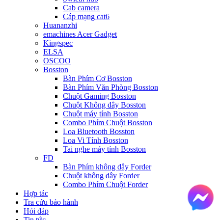
Cab camera
Cáp mạng cat6
Huananzhi
emachines Acer Gadget
Kingspec
ELSA
OSCOO
Bosston
Bàn Phím Cơ Bosston
Bàn Phím Văn Phòng Bosston
Chuột Gaming Bosston
Chuột Không dây Bosston
Chuột máy tính Bosston
Combo Phím Chuột Bosston
Loa Bluetooth Bosston
Loa Vi Tính Bosston
Tai nghe máy tính Bosston
FD
Bàn Phím không dây Forder
Chuột không dây Forder
Combo Phím Chuột Forder
Hợp tác
Tra cứu bảo hành
Hỏi đáp
Tin tức