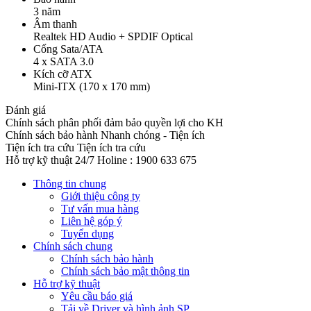
3 năm
Âm thanh
Realtek HD Audio + SPDIF Optical
Cổng Sata/ATA
4 x SATA 3.0
Kích cỡ ATX
Mini-ITX (170 x 170 mm)
Đánh giá
Chính sách phân phối đảm bảo quyền lợi cho KH
Chính sách bảo hành
Nhanh chóng - Tiện ích
Tiện ích tra cứu
Tiện ích tra cứu
Hỗ trợ kỹ thuật 24/7
Holine : 1900 633 675
Thông tin chung
Giới thiệu công ty
Tư vấn mua hàng
Liên hệ góp ý
Tuyển dụng
Chính sách chung
Chính sách bảo hành
Chính sách bảo mật thông tin
Hỗ trợ kỹ thuật
Yêu cầu báo giá
Tải về Driver và hình ảnh SP