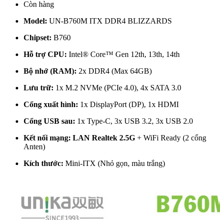
Còn hàng
Model:
UN-B760M ITX DDR4 BLIZZARDS
Chipset:
B760
Hỗ trợ CPU:
Intel® Core™ Gen 12th, 13th, 14th
Bộ nhớ (RAM):
2x DDR4 (Max 64GB)
Lưu trữ:
1x M.2 NVMe (PCIe 4.0), 4x SATA 3.0
Cổng xuất hình:
1x DisplayPort (DP), 1x HDMI
Cổng USB sau:
1x Type-C, 3x USB 3.2, 3x USB 2.0
Kết nối mạng:
LAN Realtek 2.5G
+ WiFi Ready (2 cổng
Anten)
Kích thước:
Mini-ITX (Nhỏ gọn, màu trắng)