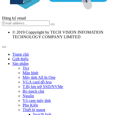
Đăng ký email
© 2019
Coppyright by TECH VISION INFOMATION
TECHNOLOGY COMPANY LIMITED
Trang chủ
Giới thiệu
Sản phẩm
Tivi
Màn hình
Máy tính All In One
VGA card đồ họa
T.Bị lưu trữ SSD/NVMe
Bo mạch chủ
Nguồn
Vỏ case máy tính
Phụ Kiện
Thiết bị mạng
Swicth hub