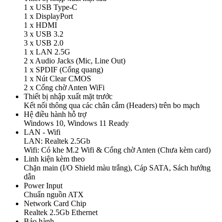
1 x USB Type-C
1 x DisplayPort
1 x HDMI
3 x USB 3.2
3 x USB 2.0
1 x LAN 2.5G
2 x Audio Jacks (Mic, Line Out)
1 x SPDIF (Cổng quang)
1 x Nút Clear CMOS
2 x Cổng chờ Anten WiFi
Thiết bị nhập xuất mặt trước
Kết nối thông qua các chân cắm (Headers) trên bo mạch
Hệ điều hành hỗ trợ
Windows 10, Windows 11 Ready
LAN - Wifi
LAN: Realtek 2.5Gb
Wifi: Có khe M.2 Wifi & Cổng chờ Anten (Chưa kèm card)
Linh kiện kèm theo
Chặn main (I/O Shield màu trắng), Cáp SATA, Sách hướng
dẫn
Power Input
Chuẩn nguồn ATX
Network Card Chip
Realtek 2.5Gb Ethernet
Bảo hành