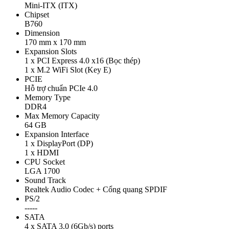
Mini-ITX (ITX)
Chipset
B760
Dimension
170 mm x 170 mm
Expansion Slots
1 x PCI Express 4.0 x16 (Bọc thép)
1 x M.2 WiFi Slot (Key E)
PCIE
Hỗ trợ chuẩn PCIe 4.0
Memory Type
DDR4
Max Memory Capacity
64 GB
Expansion Interface
1 x DisplayPort (DP)
1 x HDMI
CPU Socket
LGA 1700
Sound Track
Realtek Audio Codec + Cổng quang SPDIF
PS/2
-----
SATA
4 x SATA 3.0 (6Gb/s) ports