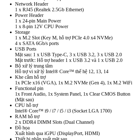
Network Header
1 x RJ45 (Realtek 2.5Gb Ethernet)
Power Header
1 x 24-pin Main Power
1 x 8-pin 12V CPU Power
Storage
1 x M.2 Slot (Key M, hỗ trợ PCIe 4.0 x4 NVMe)
4 x SATA 6Gb/s ports
USB Ports
Mặt sau: 1 x USB Type-C, 3 x USB 3.2, 3 x USB 2.0
Mặt trước: Hỗ trợ header 1 x USB 3.2 và 1 x USB 2.0
Bộ xử lý trung tâm
Hỗ trợ vi xử lý Intel® Core™ thế hệ 12, 13, 14
Khe cắm hỗ trợ
1x PCIe x16 (VGA), 1x M.2 NVMe (Gen 4), 1x M.2 WiFi
Functional pin
1x Front Audio, 1x System Panel, 1x Clear CMOS Button
(Mặt sau)
CPU hỗ trợ
Intel® Core™ i9 / i7 / i5 / i3 (Socket LGA 1700)
RAM hỗ trợ
2 x DDR4 DIMM Slots (Dual Channel)
Đồ họa
Xuất hình qua iGPU (DisplayPort, HDMI)
Thiết bị nhập xuất mặt sau