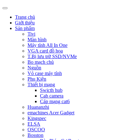
Trang chủ
Giới thiệu
Sản phẩm
Tivi
Màn hình
Máy tính All In One
VGA card đồ họa
T.Bị lưu trữ SSD/NVMe
Bo mạch chủ
Nguồn
Vỏ case máy tính
Phụ Kiện
Thiết bị mạng
Swicth hub
Cab camera
Cáp mạng cat6
Huananzhi
emachines Acer Gadget
Kingspec
ELSA
OSCOO
Bosston