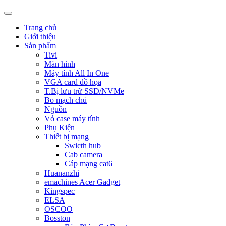
Trang chủ
Giới thiệu
Sản phẩm
Tivi
Màn hình
Máy tính All In One
VGA card đồ họa
T.Bị lưu trữ SSD/NVMe
Bo mạch chủ
Nguồn
Vỏ case máy tính
Phụ Kiện
Thiết bị mạng
Swicth hub
Cab camera
Cáp mạng cat6
Huananzhi
emachines Acer Gadget
Kingspec
ELSA
OSCOO
Bosston