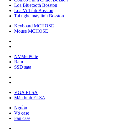
Loa Bluetooth Bosston
Loa Vi Tính Bosston
Tai nghe máy tính Bosston
Keyboard MCHOSE
Mouse MCHOSE
NVMe PCIe
Ram
SSD sata
VGA ELSA
Màn hình ELSA
Nguồn
Vỏ case
Fan case