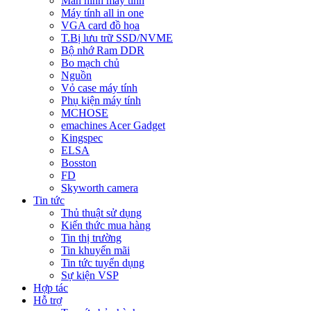
Màn hình máy tính
Máy tính all in one
VGA card đồ họa
T.Bị lưu trữ SSD/NVME
Bộ nhớ Ram DDR
Bo mạch chủ
Nguồn
Vỏ case máy tính
Phụ kiện máy tính
MCHOSE
emachines Acer Gadget
Kingspec
ELSA
Bosston
FD
Skyworth camera
Tin tức
Thủ thuật sử dụng
Kiến thức mua hàng
Tin thị trường
Tin khuyến mãi
Tin tức tuyển dụng
Sự kiện VSP
Hợp tác
Hỗ trợ