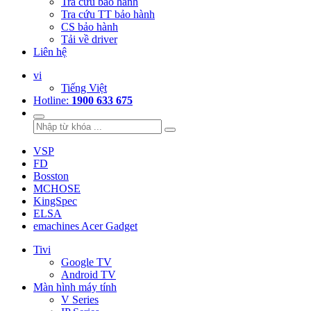
Tra cứu bảo hành
Tra cứu TT bảo hành
CS bảo hành
Tải về driver
Liên hệ
vi
Tiếng Việt
Hotline:
1900 633 675
VSP
FD
Bosston
MCHOSE
KingSpec
ELSA
emachines Acer Gadget
Tivi
Google TV
Android TV
Màn hình máy tính
V Series