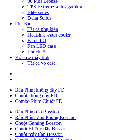
80 Plus Bronze
TPS Extreme series gaming
Elite series
Delta Series
Phụ Kiện
Tất cả phụ kiện
Heatsink water cooler
Fan CPU
Fan LED case
Lót chuột
Vỏ case máy tính
Tất cả vỏ case
Bàn Phím không dây FD
Chuột không dây FD
Combo Phím Chuột FD
Bàn Phím Cơ Bosston
Bàn Phím Văn Phòng Bosston
Chuột Gaming Bosston
Chuột Không dây Bosston
Chuột máy tính Bosston
Combo Phím Chuột Bosston