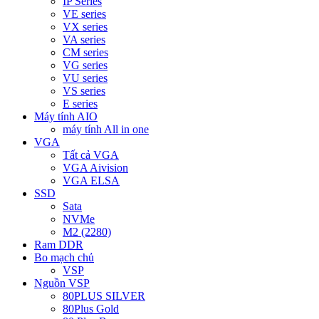
IP Series
VE series
VX series
VA series
CM series
VG series
VU series
VS series
E series
Máy tính AIO
máy tính All in one
VGA
Tất cả VGA
VGA Aivision
VGA ELSA
SSD
Sata
NVMe
M2 (2280)
Ram DDR
Bo mạch chủ
VSP
Nguồn VSP
80PLUS SILVER
80Plus Gold