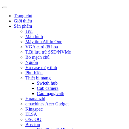
Trang chủ
Giới thiệu
Sản phẩm
Tivi
Màn hình
Máy tính All In One
VGA card đồ họa
T.Bị lưu trữ SSD/NVMe
Bo mạch chủ
Nguồn
Vỏ case máy tính
Phụ Kiện
Thiết bị mạng
Swicth hub
Cab camera
Cáp mạng cat6
Huananzhi
emachines Acer Gadget
Kingspec
ELSA
OSCOO
Bosston