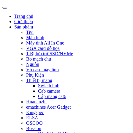
Trang chủ
Giới thiệu
Sản phẩm
Tivi
Màn hình
Máy tính All In One
VGA card đồ họa
T.Bị lưu trữ SSD/NVMe
Bo mạch chủ
Nguồn
Vỏ case máy tính
Phụ Kiện
Thiết bị mạng
Swicth hub
Cab camera
Cáp mạng cat6
Huananzhi
emachines Acer Gadget
Kingspec
ELSA
OSCOO
Bosston