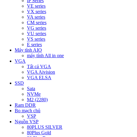
IP Series
VE series
VX series
VA series
CM series
VG series
VU series
VS series
E series
Máy tính AIO
máy tính All in one
VGA
Tất cả VGA
VGA Aivision
VGA ELSA
SSD
Sata
NVMe
M2 (2280)
Ram DDR
Bo mạch chủ
VSP
Nguồn VSP
80PLUS SILVER
80Plus Gold