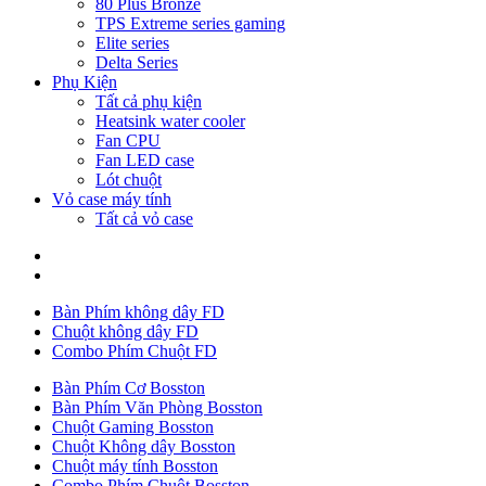
80 Plus Bronze
TPS Extreme series gaming
Elite series
Delta Series
Phụ Kiện
Tất cả phụ kiện
Heatsink water cooler
Fan CPU
Fan LED case
Lót chuột
Vỏ case máy tính
Tất cả vỏ case
Bàn Phím không dây FD
Chuột không dây FD
Combo Phím Chuột FD
Bàn Phím Cơ Bosston
Bàn Phím Văn Phòng Bosston
Chuột Gaming Bosston
Chuột Không dây Bosston
Chuột máy tính Bosston
Combo Phím Chuột Bosston