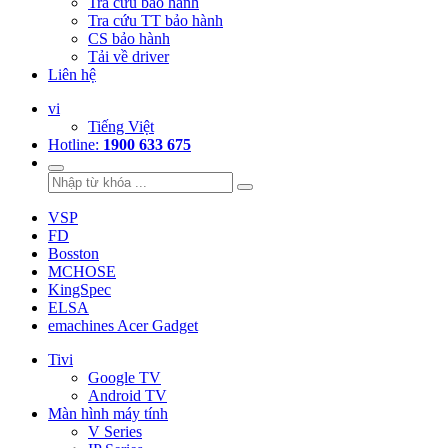
Tra cứu bảo hành
Tra cứu TT bảo hành
CS bảo hành
Tải về driver
Liên hệ
vi
Tiếng Việt
Hotline:
1900 633 675
VSP
FD
Bosston
MCHOSE
KingSpec
ELSA
emachines Acer Gadget
Tivi
Google TV
Android TV
Màn hình máy tính
V Series