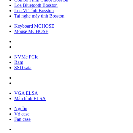
Loa Bluetooth Bosston
Loa Vi Tính Bosston
Tai nghe máy tính Bosston
Keyboard MCHOSE
Mouse MCHOSE
NVMe PCIe
Ram
SSD sata
VGA ELSA
Màn hình ELSA
Nguồn
Vỏ case
Fan case