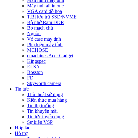
Màn hình máy tính
Máy tính all in one
VGA card đồ họa
T.Bị lưu trữ SSD/NVME
Bộ nhớ Ram DDR
Bo mạch chủ
Nguồn
Vỏ case máy tính
Phụ kiện máy tính
MCHOSE
emachines Acer Gadget
Kingspec
ELSA
Bosston
FD
Skyworth camera
Tin tức
Thủ thuật sử dụng
Kiến thức mua hàng
Tin thị trường
Tin khuyến mãi
Tin tức tuyển dụng
Sự kiện VSP
Hợp tác
Hỗ trợ