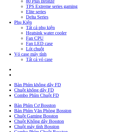
80 Plus Bronze
TPS Extreme series gaming
Elite series
Delta Series
Phụ Kiện
Tất cả phụ kiện
Heatsink water cooler
Fan CPU
Fan LED case
Lót chuột
Vỏ case máy tính
Tất cả vỏ case
Bàn Phím không dây FD
Chuột không dây FD
Combo Phím Chuột FD
Bàn Phím Cơ Bosston
Bàn Phím Văn Phòng Bosston
Chuột Gaming Bosston
Chuột Không dây Bosston
Chuột máy tính Bosston
Combo Phím Chuột Bosston