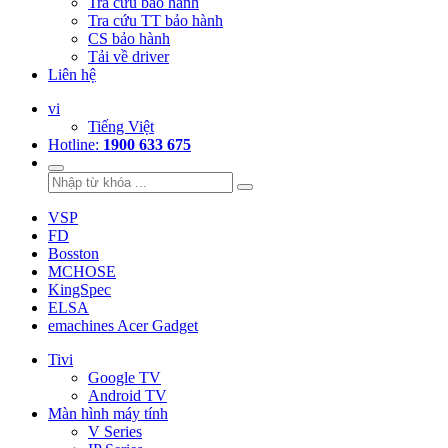
Tra cứu bảo hành
Tra cứu TT bảo hành
CS bảo hành
Tải về driver
Liên hệ
vi
Tiếng Việt
Hotline:
1900 633 675
VSP
FD
Bosston
MCHOSE
KingSpec
ELSA
emachines Acer Gadget
Tivi
Google TV
Android TV
Màn hình máy tính
V Series