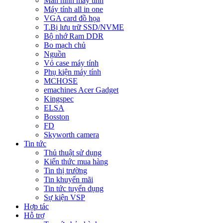
Màn hình máy tính
Máy tính all in one
VGA card đồ họa
T.Bị lưu trữ SSD/NVME
Bộ nhớ Ram DDR
Bo mạch chủ
Nguồn
Vỏ case máy tính
Phụ kiện máy tính
MCHOSE
emachines Acer Gadget
Kingspec
ELSA
Bosston
FD
Skyworth camera
Tin tức
Thủ thuật sử dụng
Kiến thức mua hàng
Tin thị trường
Tin khuyến mãi
Tin tức tuyển dụng
Sự kiện VSP
Hợp tác
Hỗ trợ