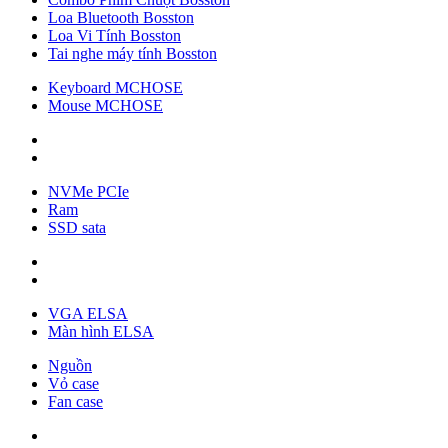
Loa Bluetooth Bosston
Loa Vi Tính Bosston
Tai nghe máy tính Bosston
Keyboard MCHOSE
Mouse MCHOSE
NVMe PCIe
Ram
SSD sata
VGA ELSA
Màn hình ELSA
Nguồn
Vỏ case
Fan case