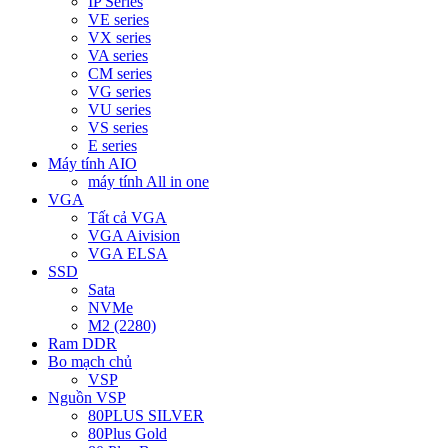
IP Series
VE series
VX series
VA series
CM series
VG series
VU series
VS series
E series
Máy tính AIO
máy tính All in one
VGA
Tất cả VGA
VGA Aivision
VGA ELSA
SSD
Sata
NVMe
M2 (2280)
Ram DDR
Bo mạch chủ
VSP
Nguồn VSP
80PLUS SILVER
80Plus Gold