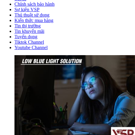
Chính sách bảo hành
Sự kiện VSP
Thủ thuật sử dụng
Kiến thức mua hàng
Tin thị trường
Tin khuyến mãi
Tuyển dụng
Tiktok Channel
Youtube Channel