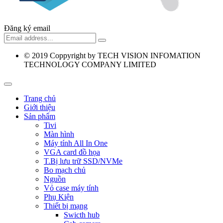
Đăng ký email
© 2019
Coppyright by TECH VISION INFOMATION
TECHNOLOGY COMPANY LIMITED
Trang chủ
Giới thiệu
Sản phẩm
Tivi
Màn hình
Máy tính All In One
VGA card đồ họa
T.Bị lưu trữ SSD/NVMe
Bo mạch chủ
Nguồn
Vỏ case máy tính
Phụ Kiện
Thiết bị mạng
Swicth hub