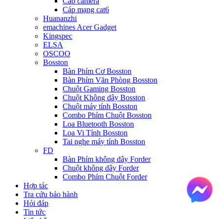
Cab camera
Cáp mạng cat6
Huananzhi
emachines Acer Gadget
Kingspec
ELSA
OSCOO
Bosston
Bàn Phím Cơ Bosston
Bàn Phím Văn Phòng Bosston
Chuột Gaming Bosston
Chuột Không dây Bosston
Chuột máy tính Bosston
Combo Phím Chuột Bosston
Loa Bluetooth Bosston
Loa Vi Tính Bosston
Tai nghe máy tính Bosston
FD
Bàn Phím không dây Forder
Chuột không dây Forder
Combo Phím Chuột Forder
Hợp tác
Tra cứu bảo hành
Hỏi đáp
Tin tức