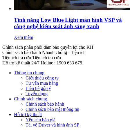
Tính năng Low Blue Light màn hình VSP và
công nghệ kiểm soát ánh sáng xanh
Xem thêm
Chính sách phân phối đảm bảo quyền lợi cho KH
Chính sách bảo hành
Nhanh chóng - Tiện ích
Tiện ích tra cứu
Tiện ích tra cứu
Hỗ trợ kỹ thuật 24/7
Holine : 1900 633 675
Thông tin chung
Giới thiệu công ty
Tư vấn mua hàng
Liên hệ góp ý
Tuyển dụng
Chính sách chung
Chính sách bảo hành
Chính sách bảo mật thông tin
Hỗ trợ kỹ thuật
Yêu cầu báo giá
Tải về Driver và hình ảnh SP