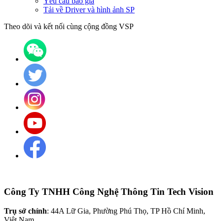
Yêu cầu báo giá
Tải về Driver và hình ảnh SP
Theo dõi và kết nối cùng cộng đồng VSP
Công Ty TNHH Công Nghệ Thông Tin Tech Vision
Trụ sở chính
: 44A Lữ Gia, Phường Phú Thọ, TP Hồ Chí Minh,
Việt Nam.