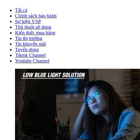
Tất cả
Chính sách bảo hành
Sự kiện VSP
Thủ thuật sử dụng
Kiến thức mua hàng
Tin thị trường
Tin khuyến mãi
Tuyển dụng
Tiktok Channel
Youtube Channel