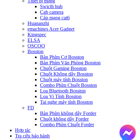
Thiết bị mạng
Swicth hub
Cab camera
Cáp mạng cat6
Huananzhi
emachines Acer Gadget
Kingspec
ELSA
OSCOO
Bosston
Bàn Phím Cơ Bosston
Bàn Phím Văn Phòng Bosston
Chuột Gaming Bosston
Chuột Không dây Bosston
Chuột máy tính Bosston
Combo Phím Chuột Bosston
Loa Bluetooth Bosston
Loa Vi Tính Bosston
Tai nghe máy tính Bosston
FD
Bàn Phím không dây Forder
Chuột không dây Forder
Combo Phím Chuột Forder
Hợp tác
Tra cứu bảo hành