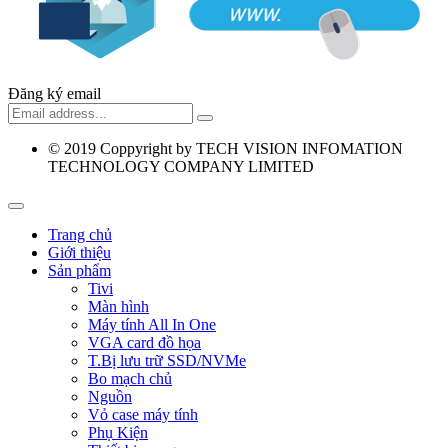
Đăng ký email
© 2019
Coppyright by TECH VISION INFOMATION
TECHNOLOGY COMPANY LIMITED
Trang chủ
Giới thiệu
Sản phẩm
Tivi
Màn hình
Máy tính All In One
VGA card đồ họa
T.Bị lưu trữ SSD/NVMe
Bo mạch chủ
Nguồn
Vỏ case máy tính
Phụ Kiện