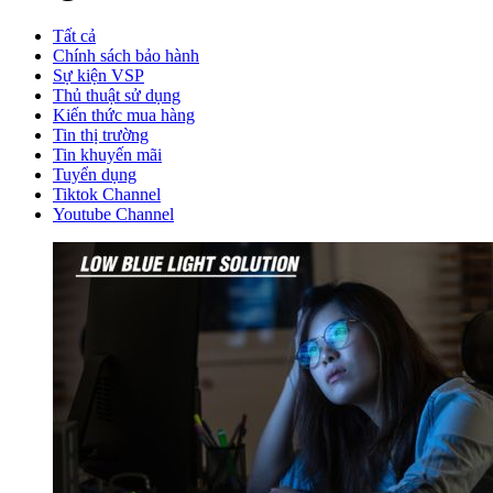
Tất cả
Chính sách bảo hành
Sự kiện VSP
Thủ thuật sử dụng
Kiến thức mua hàng
Tin thị trường
Tin khuyến mãi
Tuyển dụng
Tiktok Channel
Youtube Channel