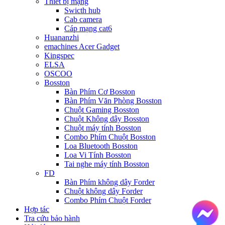
Thiết bị mạng
Swicth hub
Cab camera
Cáp mạng cat6
Huananzhi
emachines Acer Gadget
Kingspec
ELSA
OSCOO
Bosston
Bàn Phím Cơ Bosston
Bàn Phím Văn Phòng Bosston
Chuột Gaming Bosston
Chuột Không dây Bosston
Chuột máy tính Bosston
Combo Phím Chuột Bosston
Loa Bluetooth Bosston
Loa Vi Tính Bosston
Tai nghe máy tính Bosston
FD
Bàn Phím không dây Forder
Chuột không dây Forder
Combo Phím Chuột Forder
Hợp tác
Tra cứu bảo hành