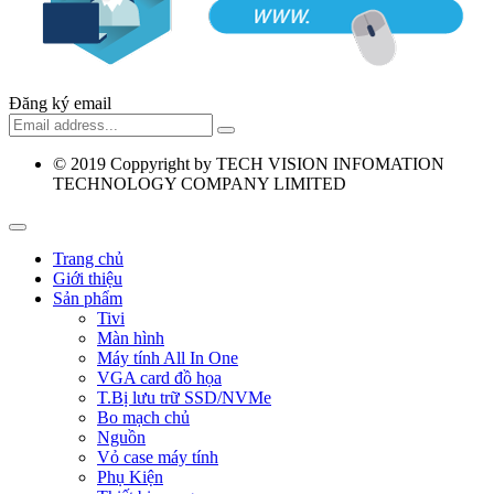
Đăng ký email
© 2019
Coppyright by TECH VISION INFOMATION
TECHNOLOGY COMPANY LIMITED
Trang chủ
Giới thiệu
Sản phẩm
Tivi
Màn hình
Máy tính All In One
VGA card đồ họa
T.Bị lưu trữ SSD/NVMe
Bo mạch chủ
Nguồn
Vỏ case máy tính
Phụ Kiện