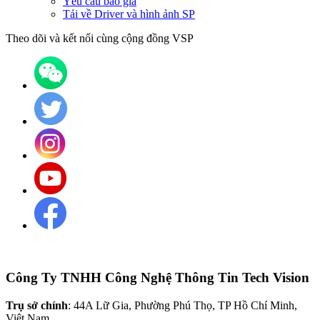
Yêu cầu báo giá
Tải về Driver và hình ảnh SP
Theo dõi và kết nối cùng cộng đồng VSP
Công Ty TNHH Công Nghệ Thông Tin Tech Vision
Trụ sở chính
: 44A Lữ Gia, Phường Phú Thọ, TP Hồ Chí Minh,
Việt Nam.