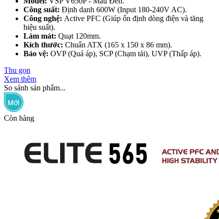
Model:
VSP V650P - Màu Đen.
Công suất:
Định danh 600W (Input 180-240V AC).
Công nghệ:
Active PFC (Giúp ổn định dòng điện và tăng
hiệu suất).
Làm mát:
Quạt 120mm.
Kích thước:
Chuẩn ATX (165 x 150 x 86 mm).
Bảo vệ:
OVP (Quá áp), SCP (Chạm tải), UVP (Thấp áp).
Thu gọn
Xem thêm
So sánh sản phẩm...
Còn hàng