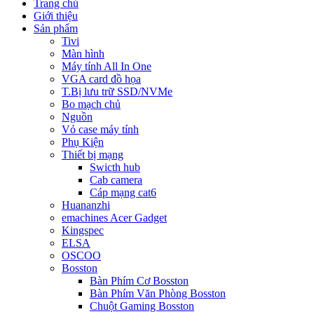
Trang chủ
Giới thiệu
Sản phẩm
Tivi
Màn hình
Máy tính All In One
VGA card đồ họa
T.Bị lưu trữ SSD/NVMe
Bo mạch chủ
Nguồn
Vỏ case máy tính
Phụ Kiện
Thiết bị mạng
Swicth hub
Cab camera
Cáp mạng cat6
Huananzhi
emachines Acer Gadget
Kingspec
ELSA
OSCOO
Bosston
Bàn Phím Cơ Bosston
Bàn Phím Văn Phòng Bosston
Chuột Gaming Bosston