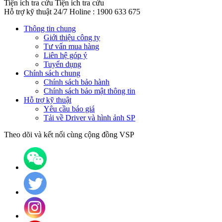
Tiện ích tra cứu
Tiện ích tra cứu
Hỗ trợ kỹ thuật 24/7
Holine : 1900 633 675
Thông tin chung
Giới thiệu công ty
Tư vấn mua hàng
Liên hệ góp ý
Tuyển dụng
Chính sách chung
Chính sách bảo hành
Chính sách bảo mật thông tin
Hỗ trợ kỹ thuật
Yêu cầu báo giá
Tải về Driver và hình ảnh SP
Theo dõi và kết nối cùng cộng đồng VSP