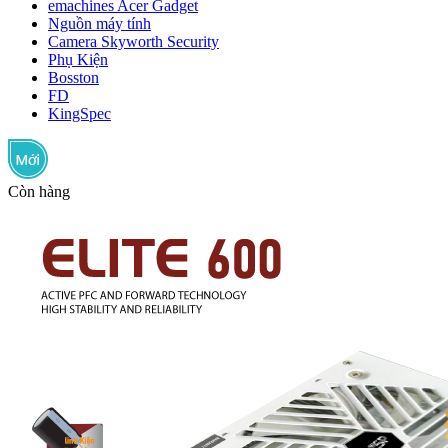
emachines Acer Gadget
Nguồn máy tính
Camera Skyworth Security
Phụ Kiện
Bosston
FD
KingSpec
Còn hàng