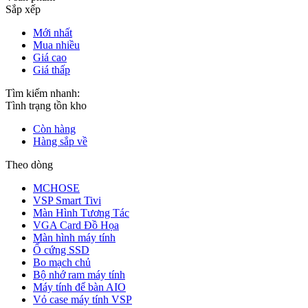
Sắp xếp
Mới nhất
Mua nhiều
Giá cao
Giá thấp
Tìm kiếm nhanh:
Tình trạng tồn kho
Còn hàng
Hàng sắp về
Theo dòng
MCHOSE
VSP Smart Tivi
Màn Hình Tương Tác
VGA Card Đồ Họa
Màn hình máy tính
Ổ cứng SSD
Bo mạch chủ
Bộ nhớ ram máy tính
Máy tính để bàn AIO
Vỏ case máy tính VSP