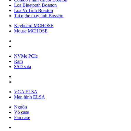
Loa Bluetooth Bosston
Loa Vi Tính Bosston
Tai nghe máy tính Bosston
Keyboard MCHOSE
Mouse MCHOSE
NVMe PCIe
Ram
SSD sata
VGA ELSA
Màn hình ELSA
Nguồn
Vỏ case
Fan case