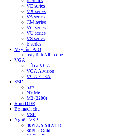
IP Series
VE series
VX series
VA series
CM series
VG series
VU series
VS series
E series
Máy tính AIO
máy tính All in one
VGA
Tất cả VGA
VGA Aivision
VGA ELSA
SSD
Sata
NVMe
M2 (2280)
Ram DDR
Bo mạch chủ
VSP
Nguồn VSP
80PLUS SILVER
80Plus Gold