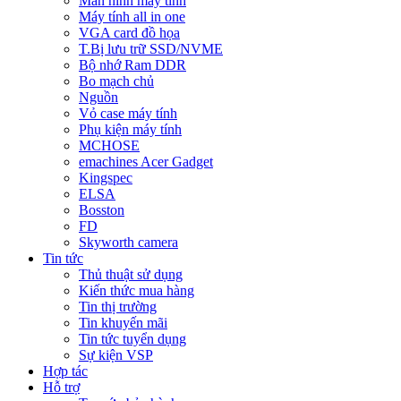
Màn hình máy tính
Máy tính all in one
VGA card đồ họa
T.Bị lưu trữ SSD/NVME
Bộ nhớ Ram DDR
Bo mạch chủ
Nguồn
Vỏ case máy tính
Phụ kiện máy tính
MCHOSE
emachines Acer Gadget
Kingspec
ELSA
Bosston
FD
Skyworth camera
Tin tức
Thủ thuật sử dụng
Kiến thức mua hàng
Tin thị trường
Tin khuyến mãi
Tin tức tuyển dụng
Sự kiện VSP
Hợp tác
Hỗ trợ