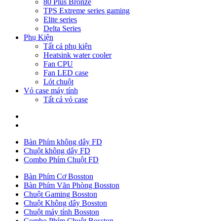
80 Plus Bronze
TPS Extreme series gaming
Elite series
Delta Series
Phụ Kiện
Tất cả phụ kiện
Heatsink water cooler
Fan CPU
Fan LED case
Lót chuột
Vỏ case máy tính
Tất cả vỏ case
Bàn Phím không dây FD
Chuột không dây FD
Combo Phím Chuột FD
Bàn Phím Cơ Bosston
Bàn Phím Văn Phòng Bosston
Chuột Gaming Bosston
Chuột Không dây Bosston
Chuột máy tính Bosston
Combo Phím Chuột Bosston