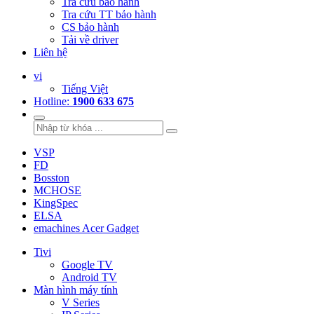
Tra cứu bảo hành
Tra cứu TT bảo hành
CS bảo hành
Tải về driver
Liên hệ
vi
Tiếng Việt
Hotline:
1900 633 675
VSP
FD
Bosston
MCHOSE
KingSpec
ELSA
emachines Acer Gadget
Tivi
Google TV
Android TV
Màn hình máy tính
V Series