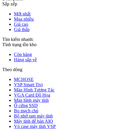
Sắp xếp
Mới nhất
Mua nhiều
Giá cao
Giá thấp
Tìm kiếm nhanh:
Tình trạng tồn kho
Còn hàng
Hàng sắp về
Theo dòng
MCHOSE
VSP Smart Tivi
Màn Hình Tương Tác
VGA Card Đồ Họa
Màn hình máy tính
Ổ cứng SSD
Bo mạch chủ
Bộ nhớ ram máy tính
Máy tính để bàn AIO
Vỏ case máy tính VSP