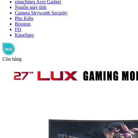
emachines Acer Gadget
Nguồn máy tính
Camera Skyworth Security
Phụ Kiện
Bosston
FD
KingSpec
Còn hàng