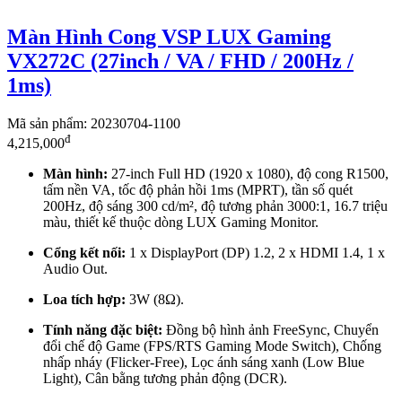
Màn Hình Cong VSP LUX Gaming
VX272C (27inch / VA / FHD / 200Hz /
1ms)
Mã sản phẩm: 20230704-1100
đ
4,215,000
Màn hình:
27-inch Full HD (1920 x 1080), độ cong R1500,
tấm nền VA, tốc độ phản hồi 1ms (MPRT), tần số quét
200Hz, độ sáng 300 cd/m², độ tương phản 3000:1, 16.7 triệu
màu, thiết kế thuộc dòng LUX Gaming Monitor.
Cổng kết nối:
1 x DisplayPort (DP) 1.2, 2 x HDMI 1.4, 1 x
Audio Out.
Loa tích hợp:
3W (8Ω).
Tính năng đặc biệt:
Đồng bộ hình ảnh FreeSync, Chuyển
đổi chế độ Game (FPS/RTS Gaming Mode Switch), Chống
nhấp nháy (Flicker-Free), Lọc ánh sáng xanh (Low Blue
Light), Cân bằng tương phản động (DCR).