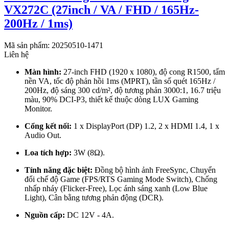
VX272C (27inch / VA / FHD / 165Hz-
200Hz / 1ms)
Mã sản phẩm: 20250510-1471
Liên hệ
Màn hình:
27-inch FHD (1920 x 1080), độ cong R1500, tấm
nền VA, tốc độ phản hồi 1ms (MPRT), tần số quét 165Hz /
200Hz, độ sáng 300 cd/m², độ tương phản 3000:1, 16.7 triệu
màu, 90% DCI-P3, thiết kế thuộc dòng LUX Gaming
Monitor.
Cổng kết nối:
1 x DisplayPort (DP) 1.2, 2 x HDMI 1.4, 1 x
Audio Out.
Loa tích hợp:
3W (8Ω).
Tính năng đặc biệt:
Đồng bộ hình ảnh FreeSync, Chuyển
đổi chế độ Game (FPS/RTS Gaming Mode Switch), Chống
nhấp nháy (Flicker-Free), Lọc ánh sáng xanh (Low Blue
Light), Cân bằng tương phản động (DCR).
Nguồn cấp:
DC 12V - 4A.