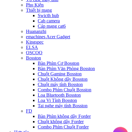
Phụ Kiện
Thiết bị mạng
Swicth hub
Cab camera
Cáp mạng cat6
Huananzhi
emachines Acer Gadget
Kingspec
ELSA
OSCOO
Bosston
Bàn Phím Cơ Bosston
Bàn Phím Văn Phòng Bosston
Chuột Gaming Bosston
Chuột Không dây Bosston
Chuột máy tính Bosston
Combo Phím Chuột Bosston
Loa Bluetooth Bosston
Loa Vi Tính Bosston
Tai nghe máy tính Bosston
FD
Bàn Phím không dây Forder
Chuột không dây Forder
Combo Phím Chuột Forder