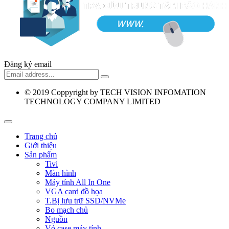
Đăng ký email
© 2019
Coppyright by TECH VISION INFOMATION
TECHNOLOGY COMPANY LIMITED
Trang chủ
Giới thiệu
Sản phẩm
Tivi
Màn hình
Máy tính All In One
VGA card đồ họa
T.Bị lưu trữ SSD/NVMe
Bo mạch chủ
Nguồn
Vỏ case máy tính