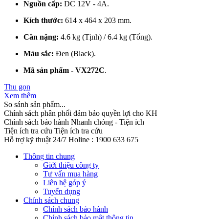
Nguồn cấp:
DC 12V - 4A.
Kích thước:
614 x 464 x 203 mm.
Cân nặng:
4.6 kg (Tịnh) / 6.4 kg (Tổng).
Màu sắc:
Đen (Black).
Mã sản phẩm - VX272C
.
Thu gọn
Xem thêm
So sánh sản phẩm...
Chính sách phân phối đảm bảo quyền lợi cho KH
Chính sách bảo hành
Nhanh chóng - Tiện ích
Tiện ích tra cứu
Tiện ích tra cứu
Hỗ trợ kỹ thuật 24/7
Holine : 1900 633 675
Thông tin chung
Giới thiệu công ty
Tư vấn mua hàng
Liên hệ góp ý
Tuyển dụng
Chính sách chung
Chính sách bảo hành
Chính sách bảo mật thông tin