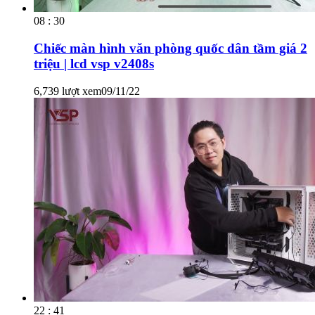
08 : 30
Chiếc màn hình văn phòng quốc dân tầm giá 2
triệu | lcd vsp v2408s
6,739 lượt xem
09/11/22
22 : 41