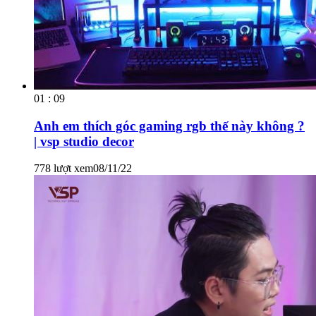
01 : 09
Anh em thích góc gaming rgb thế này không ?
| vsp studio decor
778 lượt xem
08/11/22