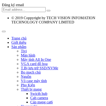
Đăng ký email
© 2019
Coppyright by TECH VISION INFOMATION
TECHNOLOGY COMPANY LIMITED
Trang chủ
Giới thiệu
Sản phẩm
Tivi
Màn hình
Máy tính All In One
VGA card đồ họa
T.Bị lưu trữ SSD/NVMe
Bo mạch chủ
Nguồn
Vỏ case máy tính
Phụ Kiện
Thiết bị mạng
Swicth hub
Cab camera
Cáp mạng cat6