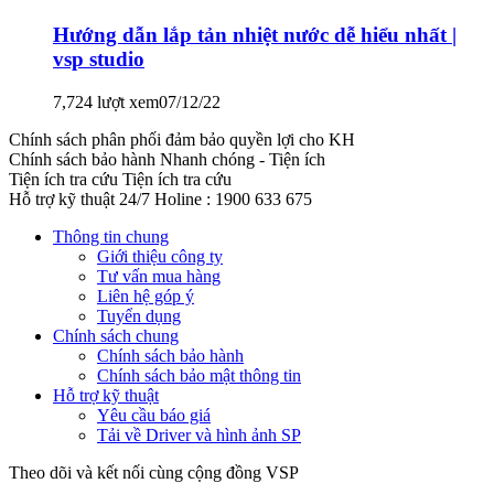
Hướng dẫn lắp tản nhiệt nước dễ hiểu nhất |
vsp studio
7,724 lượt xem
07/12/22
Chính sách phân phối đảm bảo quyền lợi cho KH
Chính sách bảo hành
Nhanh chóng - Tiện ích
Tiện ích tra cứu
Tiện ích tra cứu
Hỗ trợ kỹ thuật 24/7
Holine : 1900 633 675
Thông tin chung
Giới thiệu công ty
Tư vấn mua hàng
Liên hệ góp ý
Tuyển dụng
Chính sách chung
Chính sách bảo hành
Chính sách bảo mật thông tin
Hỗ trợ kỹ thuật
Yêu cầu báo giá
Tải về Driver và hình ảnh SP
Theo dõi và kết nối cùng cộng đồng VSP