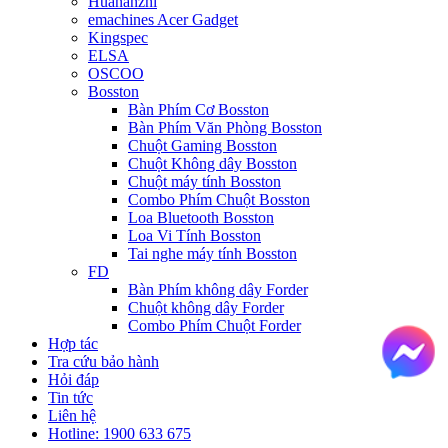
Huananzhi
emachines Acer Gadget
Kingspec
ELSA
OSCOO
Bosston
Bàn Phím Cơ Bosston
Bàn Phím Văn Phòng Bosston
Chuột Gaming Bosston
Chuột Không dây Bosston
Chuột máy tính Bosston
Combo Phím Chuột Bosston
Loa Bluetooth Bosston
Loa Vi Tính Bosston
Tai nghe máy tính Bosston
FD
Bàn Phím không dây Forder
Chuột không dây Forder
Combo Phím Chuột Forder
Hợp tác
Tra cứu bảo hành
Hỏi đáp
Tin tức
Liên hệ
Hotline: 1900 633 675