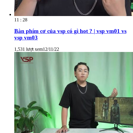
11 : 28
Bàn phím cơ của vsp có gì hot ? | vsp vm01 vs
vsp vm03
1,531 lượt xem
12/11/22