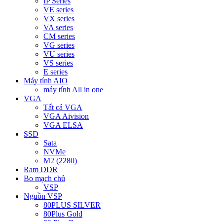
IP Series
VE series
VX series
VA series
CM series
VG series
VU series
VS series
E series
Máy tính AIO
máy tính All in one
VGA
Tất cả VGA
VGA Aivision
VGA ELSA
SSD
Sata
NVMe
M2 (2280)
Ram DDR
Bo mạch chủ
VSP
Nguồn VSP
80PLUS SILVER
80Plus Gold