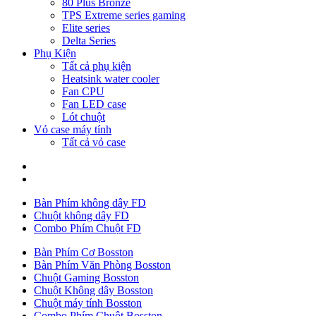
80 Plus Bronze
TPS Extreme series gaming
Elite series
Delta Series
Phụ Kiện
Tất cả phụ kiện
Heatsink water cooler
Fan CPU
Fan LED case
Lót chuột
Vỏ case máy tính
Tất cả vỏ case
Bàn Phím không dây FD
Chuột không dây FD
Combo Phím Chuột FD
Bàn Phím Cơ Bosston
Bàn Phím Văn Phòng Bosston
Chuột Gaming Bosston
Chuột Không dây Bosston
Chuột máy tính Bosston
Combo Phím Chuột Bosston