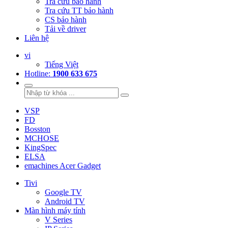
Tra cứu bảo hành
Tra cứu TT bảo hành
CS bảo hành
Tải về driver
Liên hệ
vi
Tiếng Việt
Hotline:
1900 633 675
VSP
FD
Bosston
MCHOSE
KingSpec
ELSA
emachines Acer Gadget
Tivi
Google TV
Android TV
Màn hình máy tính
V Series