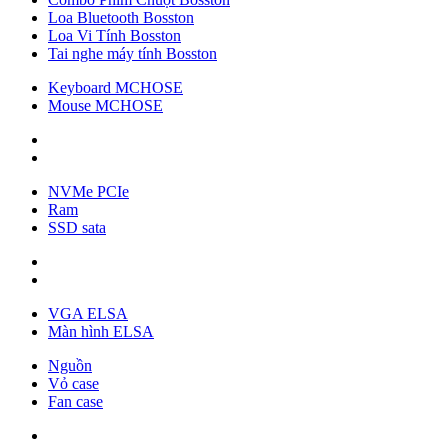
Loa Bluetooth Bosston
Loa Vi Tính Bosston
Tai nghe máy tính Bosston
Keyboard MCHOSE
Mouse MCHOSE
NVMe PCIe
Ram
SSD sata
VGA ELSA
Màn hình ELSA
Nguồn
Vỏ case
Fan case