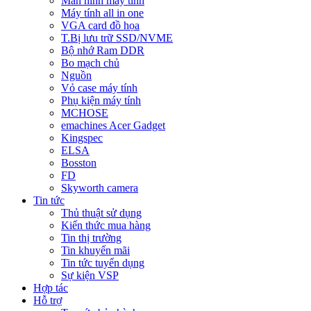
Màn hình máy tính
Máy tính all in one
VGA card đồ họa
T.Bị lưu trữ SSD/NVME
Bộ nhớ Ram DDR
Bo mạch chủ
Nguồn
Vỏ case máy tính
Phụ kiện máy tính
MCHOSE
emachines Acer Gadget
Kingspec
ELSA
Bosston
FD
Skyworth camera
Tin tức
Thủ thuật sử dụng
Kiến thức mua hàng
Tin thị trường
Tin khuyến mãi
Tin tức tuyển dụng
Sự kiện VSP
Hợp tác
Hỗ trợ